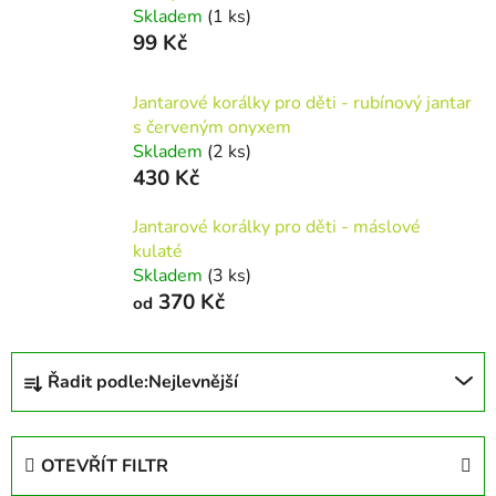
Skladem
(1 ks)
99 Kč
Jantarové korálky pro děti - rubínový jantar
s červeným onyxem
Skladem
(2 ks)
430 Kč
Jantarové korálky pro děti - máslové
kulaté
Skladem
(3 ks)
370 Kč
od
Ř
Řadit podle:
Nejlevnější
a
z
e
OTEVŘÍT FILTR
n