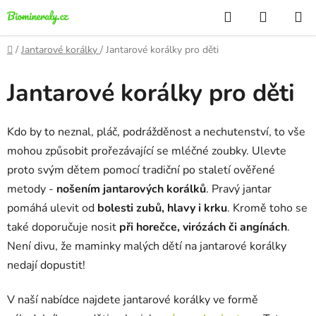
Přejít
Hledat
NÁKUP
na
KOŠÍK
obsah
Domů
/
Jantarové korálky
/
Jantarové korálky pro děti
Jantarové korálky pro děti
Kdo by to neznal, pláč, podrážděnost a nechutenství, to vše
mohou způsobit prořezávající se mléčné zoubky. Ulevte
proto svým dětem pomocí tradiční po staletí ověřené
metody -
nošením jantarových korálků
.
Pravý jantar
pomáhá ulevit od
bolesti zubů, hlavy i krku
. Kromě toho se
také doporučuje nosit
při horečce, virózách či angínách
.
Není divu, že maminky malých dětí na jantarové korálky
nedají dopustit!
V naší nabídce najdete jantarové korálky ve formě