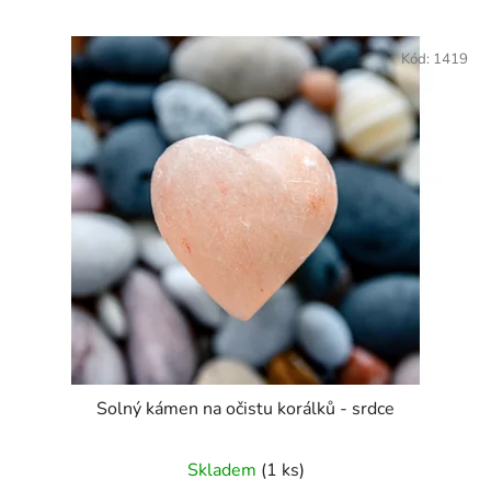
í
V
p
ý
Kód:
1419
r
p
o
i
d
s
u
p
k
r
t
o
ů
d
u
k
t
ů
Solný kámen na očistu korálků - srdce
Skladem
(1 ks)