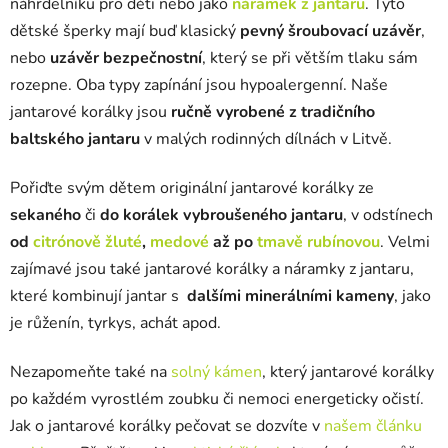
náhrdelníku pro děti nebo jako
náramek z jantaru
. Tyto
dětské šperky mají buď klasický
pevný šroubovací uzávěr
,
nebo
uzávěr bezpečnostní
, který se při větším tlaku sám
rozepne. Oba typy zapínání jsou hypoalergenní.
Naše
jantarové korálky jsou
ručně vyrobené z tradičního
baltského jantaru
v malých rodinných dílnách v Litvě.
Pořiďte svým dětem originální jantarové korálky ze
sekaného
či
do korálek vybroušeného jantaru
, v odstínech
od
citrónově žluté
,
medové
až po
tmavě rubínovou
. Velmi
zajímavé jsou také jantarové korálky a náramky z jantaru,
které kombinují jantar s
dalšími minerálními kameny
, jako
je růženín, tyrkys, achát apod.
Nezapomeňte také na
solný kámen
, který jantarové korálky
po každém vyrostlém zoubku či nemoci energeticky očistí.
Jak o jantarové korálky pečovat se dozvíte v
našem článku