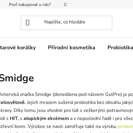
Proč nakupovat u nás?
O nás
Reklamace a vrácení
tarové korálky
Přírodní kosmetika
Probiotik
Smidge
Americká značka Smidge (donedávna pod názvem GutPro) je p
celosvětově.
Jejich mrazem sušená probiotika bez obsahu jakých
stravy. Díky tomu jsou vhodné pro lidi s veškerými potravinov
lidi s
HIT,
s
atopickým ekzémem
a v neposlední řadě i pro všech
střevní biom. Výrobce se navíc zaměřuje také na výrobu
probiot