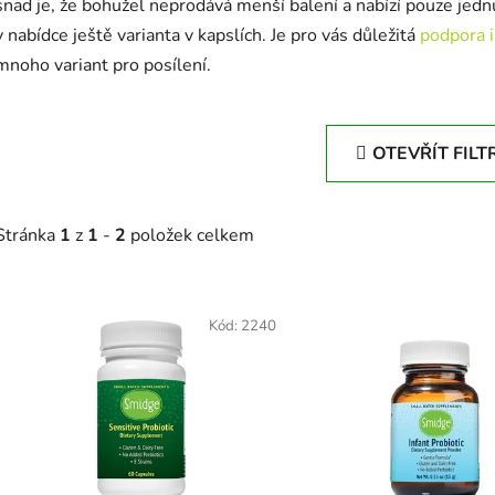
snad je, že bohužel neprodává menší balení a nabízí pouze jedn
v nabídce ještě varianta v kapslích.
Je pro vás důležitá
podpora 
mnoho variant pro posílení.
OTEVŘÍT FILT
Stránka
1
z
1
-
2
položek celkem
V
ý
Kód:
2240
p
s
p
r