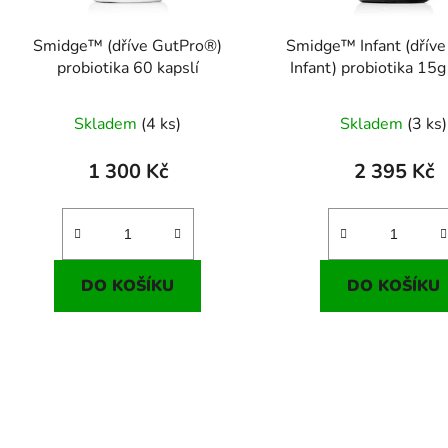
o
d
Smidge™ (dříve GutPro®)
Smidge™ Infant (dříve
u
probiotika 60 kapslí
Infant) probiotika 15g
k
dávkovací lžičk
t
Skladem
(4 ks)
Skladem
(3 ks)
ů
1 300 Kč
2 395 Kč
DO KOŠÍKU
DO KOŠÍKU
O
v
l
á