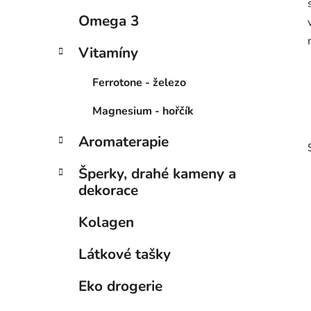
p
Omega 3
a
n
Vitamíny
e
Ferrotone - železo
l
Magnesium - hořčík
Aromaterapie
Šperky, drahé kameny a
dekorace
Kolagen
i
Látkové tašky
Eko drogerie