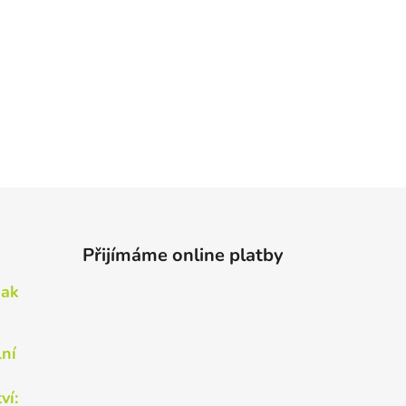
Přijímáme online platby
Jak
lní
ví: