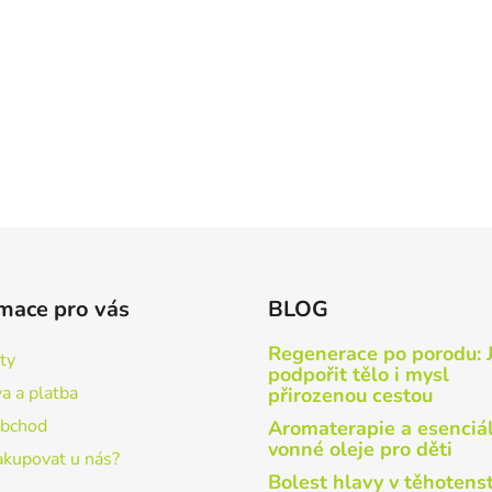
mace pro vás
BLOG
Regenerace po porodu: 
ty
podpořit tělo i mysl
a a platba
přirozenou cestou
obchod
Aromaterapie a esenciá
vonné oleje pro děti
akupovat u nás?
Bolest hlavy v těhotenst