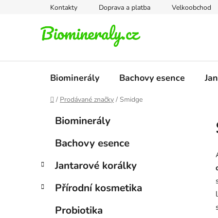
Přejít
Kontakty
Doprava a platba
Velkoobchod
na
obsah
Biominerály
Bachovy esence
Jan
Domů
/
Prodávané značky
/
Smidge
P
K
Přeskočit
Biominerály
a
kategorie
o
t
s
Bachovy esence
e
t
g
r
Jantarové korálky
o
a
r
Přírodní kosmetika
i
n
e
n
Probiotika
í