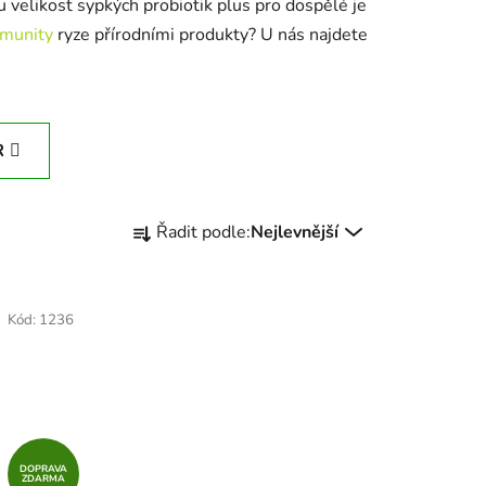
u velikost sypkých probiotik plus pro dospělé je
imunity
ryze přírodními produkty? U nás najdete
R
Ř
Řadit podle:
Nejlevnější
a
z
e
Kód:
1236
n
í
p
r
o
d
DOPRAVA
ZDARMA