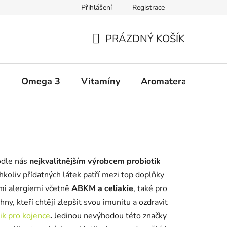
Přihlášení
Registrace
Zásady ochrany osobních údajů
Upozornění
Všeobecné 
PRÁZDNÝ KOŠÍK
NÁKUPNÍ
KOŠÍK
a
Omega 3
Vitamíny
Aromaterapie
Š
odle nás
nejkvalitnějším výrobcem probiotik
koliv přídatných látek patří mezi top doplňky
ými alergiemi včetně
ABKM a celiakie
, také pro
ny, kteří chtějí zlepšit svou imunitu a ozdravit
ik pro kojence
.
Jedinou nevýhodou této značky