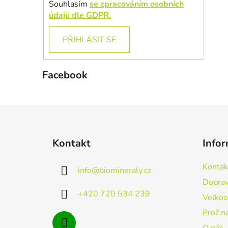
Souhlasím
se zpracováním osobních
údajů dle GDPR.
PŘIHLÁSIT SE
Facebook
Z
á
Kontakt
Infor
p
a
Kontak
info
@
biomineraly.cz
t
Doprav
í
+420 720 534 239
Velko
Proč n
O nás