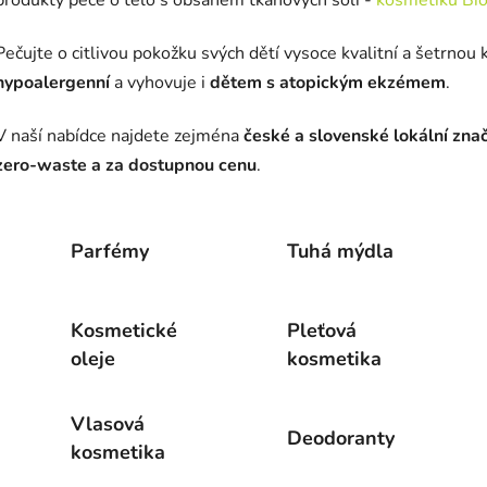
Pečujte o citlivou pokožku svých dětí vysoce kvalitní a šetrnou
hypoalergenní
a vyhovuje i
dětem s atopickým ekzémem
.
V naší nabídce najdete zejména
české a slovenské lokální zna
zero-waste a za dostupnou cenu
.
Parfémy
Tuhá mýdla
Kosmetické
Pleťová
oleje
kosmetika
Vlasová
Deodoranty
kosmetika