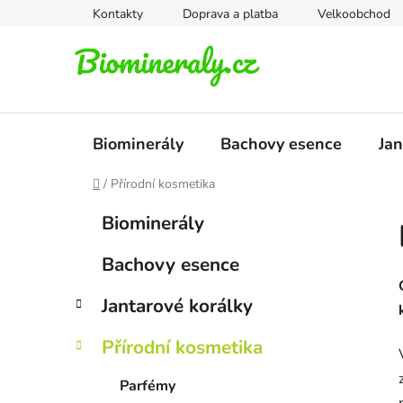
Přejít
Kontakty
Doprava a platba
Velkoobchod
na
obsah
Biominerály
Bachovy esence
Jan
Domů
/
Přírodní kosmetika
P
K
Přeskočit
Biominerály
a
kategorie
o
t
s
Bachovy esence
e
t
g
r
Jantarové korálky
o
a
r
Přírodní kosmetika
i
n
e
n
Parfémy
í