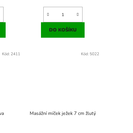
DO KOŠÍKU
Kód:
2411
Kód:
5022
va
Masážní míček ježek 7 cm žlutý