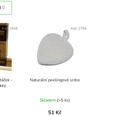
e
R
n
í
p
Kód:
2848
Kód:
2786
r
o
d
u
k
t
ů
táček -
Naturální peelingové srdce
kký
Skladem
(>5 ks)
51 Kč