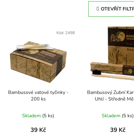
OTEVŘÍT FILT
V
ý
Kód:
2498
p
s
p
r
o
d
Bambusové vatové tyčinky -
Bambusový Zubní Kar
u
200 ks
Uhlí - Středně Mě
k
t
Skladem
(5 ks)
Skladem
(5 ks)
ů
39 Kč
39 Kč