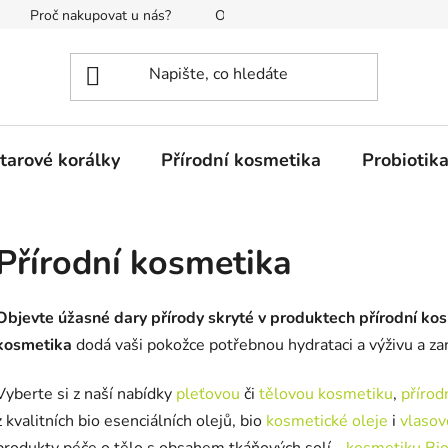
Proč nakupovat u nás?
O nás
Reklamace a vrácení
tarové korálky
Přírodní kosmetika
Probiotik
Přírodní kosmetika
Objevt
e úžasné
dary přírody skryté v produktech přírodní ko
kosmetika
dodá vaši pokožce potřebnou hydrataci a výživu a za
Vyberte si z naší nabídky
pleťovou
či
tělovou kosmetiku
,
přírod
z kvalitních bio esenciálních olejů, bio
kosmetické oleje
i
vlasov
produkty péče o tělo s obsahem tkáňových solí -
kosmetiku Bi