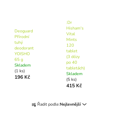
:Dr
Hisham's
Deoguard
Vital
Přírodní
Mints
tuhý
120
deodorant
tablet
YOISHO
(3 dózy
65 g
po 40
Skladem
tabletách)
(1 ks)
Skladem
196 Kč
(5 ks)
415 Kč
Ř
Řadit podle:
Nejlevnější
a
z