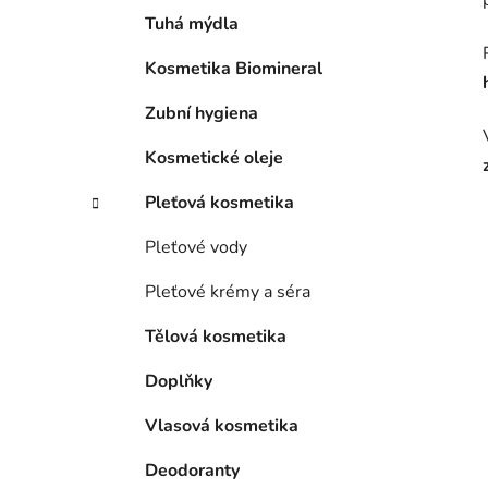
p
Tuhá mýdla
a
Kosmetika Biomineral
n
e
Zubní hygiena
l
Kosmetické oleje
Pleťová kosmetika
Pleťové vody
Pleťové krémy a séra
Tělová kosmetika
Doplňky
Vlasová kosmetika
Deodoranty