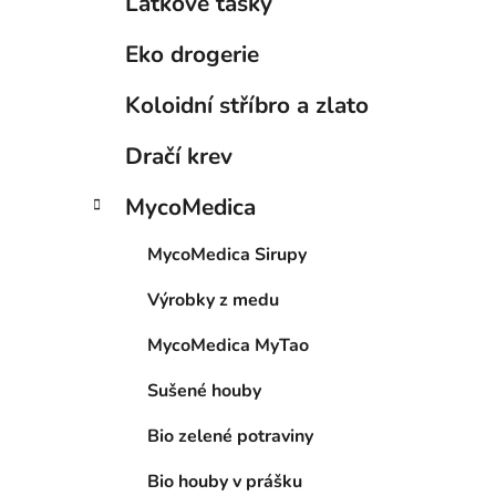
Látkové tašky
Eko drogerie
Koloidní stříbro a zlato
Dračí krev
i
MycoMedica
MycoMedica Sirupy
Výrobky z medu
MycoMedica MyTao
Sušené houby
Bio zelené potraviny
Bio houby v prášku