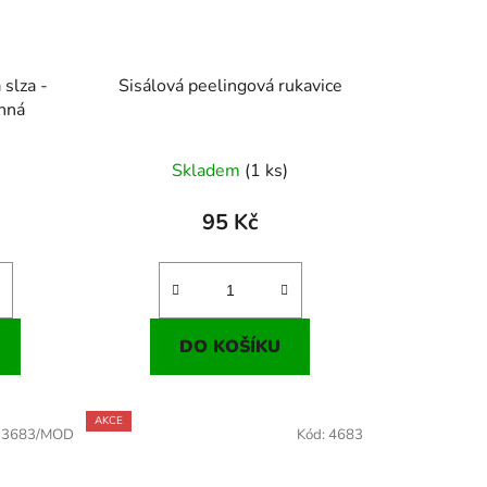
 slza -
Sisálová peelingová rukavice
anná
Skladem
(1 ks)
95 Kč
DO KOŠÍKU
AKCE
:
3683/MOD
Kód:
4683