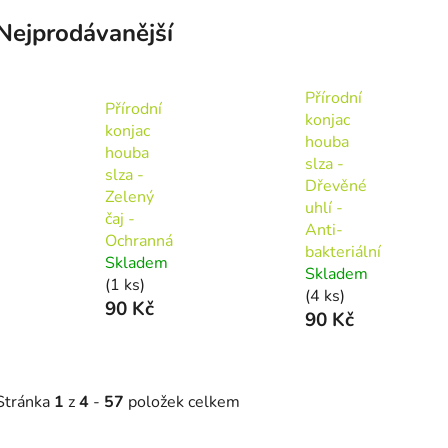
Nejprodávanější
Přírodní
Přírodní
konjac
konjac
houba
houba
slza -
slza -
Dřevěné
Zelený
uhlí -
čaj -
Anti-
Ochranná
bakteriální
Skladem
Skladem
(1 ks)
(4 ks)
90 Kč
90 Kč
Stránka
1
z
4
-
57
položek celkem