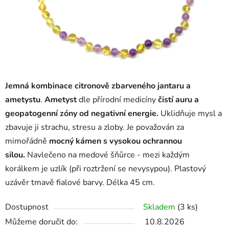
Jemná kombinace citronově zbarveného jantaru a
ametystu
.
Ametyst
dle přírodní medicíny
čistí auru a
geopatogenní zóny od negativní energie.
Uklidňuje mysl a
zbavuje ji strachu, stresu a zloby. Je považován za
mimořádně
mocný kámen s vysokou ochrannou
silou.
Navlečeno na medové šňůrce - mezi každým
korálkem je uzlík (při roztržení se nevysypou). Plastový
uzávěr tmavě fialové barvy. Délka 45 cm.
Dostupnost
Skladem
(3 ks)
Můžeme doručit do:
10.8.2026