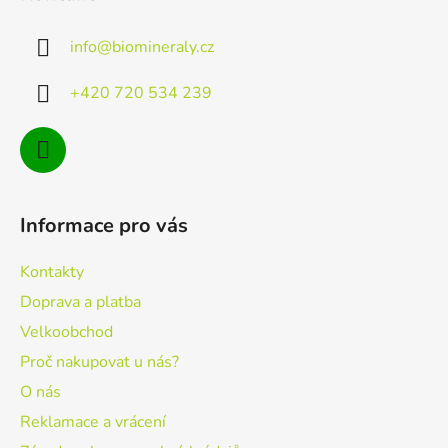
p
a
info
@
biomineraly.cz
t
í
+420 720 534 239
Informace pro vás
Kontakty
Doprava a platba
Velkoobchod
Proč nakupovat u nás?
O nás
Reklamace a vrácení