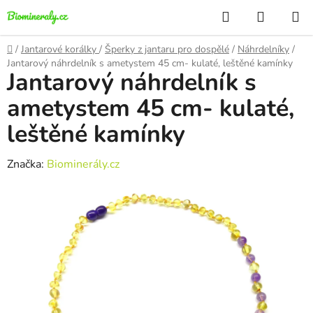
Přejít
Hledat
NÁKUP
na
KOŠÍK
obsah
Domů
/
Jantarové korálky
/
Šperky z jantaru pro dospělé
/
Náhrdelníky
/
Jantarový náhrdelník s ametystem 45 cm- kulaté, leštěné kamínky
Jantarový náhrdelník s
ametystem 45 cm- kulaté,
leštěné kamínky
Značka:
Biominerály.cz