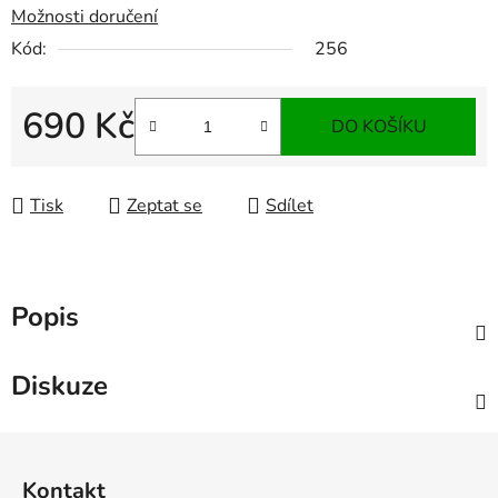
Možnosti doručení
Kód:
256
690 Kč
DO KOŠÍKU
Měrná cena:
Tisk
Zeptat se
Sdílet
Popis
Diskuze
Z
á
Kontakt