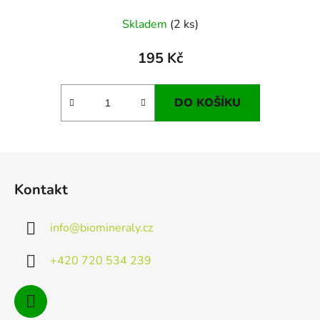
Skladem
(2 ks)
195 Kč
DO KOŠÍKU
Z
á
Kontakt
p
a
info
@
biomineraly.cz
t
í
+420 720 534 239