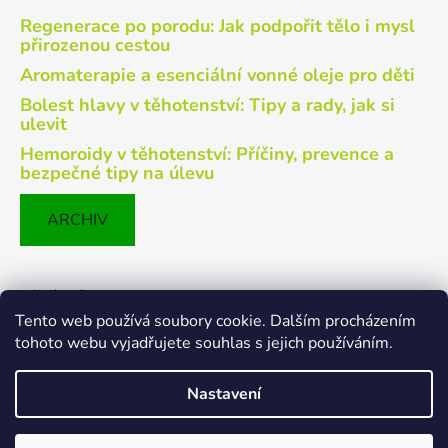
Regenerace po porodu: Jak podpořit tělo i mysl
přirozenou cestou
Aromaterapie a esenciální vonné oleje pro děti
Bolest hlavy v těhotenství: Tipy a rady, jak si
ulevit
Hemoroidy v těhotenství: Příčiny, prevence a
bezpečné tipy na úlevu
ARCHIV
Přijímáme online platby
Tento web používá soubory cookie. Dalším procházením
tohoto webu vyjadřujete souhlas s jejich používáním.
Nastavení
Vytvořil Shoptet