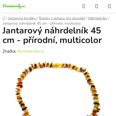
Přejít
Hledat
NÁKUP
na
KOŠÍK
obsah
Domů
/
Jantarové korálky
/
Šperky z jantaru pro dospělé
/
Náhrdelníky
/
Jantarový náhrdelník 45 cm - přírodní, multicolor
Jantarový náhrdelník 45
cm - přírodní, multicolor
Značka:
Biominerály.cz