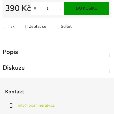
390 Kč
DO KOŠÍKU
Měrná cena:
Tisk
Zeptat se
Sdílet
Popis
Diskuze
Z
á
Kontakt
p
a
info
@
biomineraly.cz
t