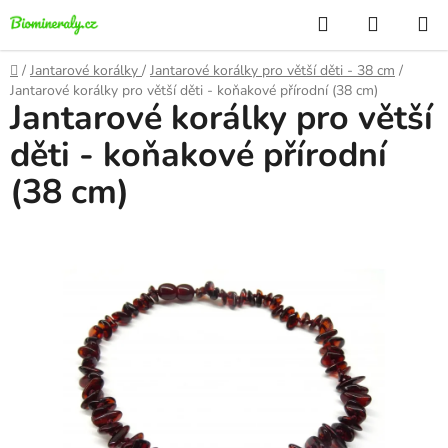
Přejít
Hledat
NÁKUP
na
KOŠÍK
obsah
Domů
/
Jantarové korálky
/
Jantarové korálky pro větší děti - 38 cm
/
Jantarové korálky pro větší děti - koňakové přírodní (38 cm)
Jantarové korálky pro větší
děti - koňakové přírodní
(38 cm)