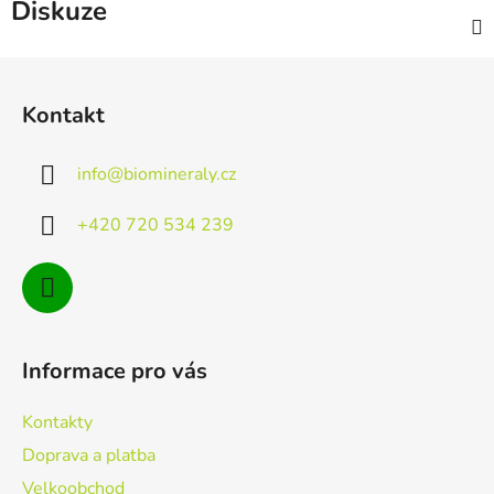
Diskuze
Z
á
Kontakt
p
a
info
@
biomineraly.cz
t
í
+420 720 534 239
Informace pro vás
Kontakty
Doprava a platba
Velkoobchod