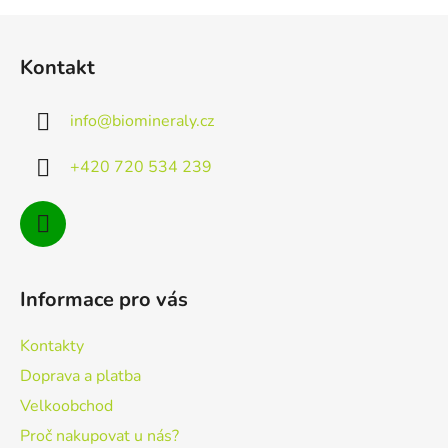
Z
á
Kontakt
p
a
info
@
biomineraly.cz
t
í
+420 720 534 239
Informace pro vás
Kontakty
Doprava a platba
Velkoobchod
Proč nakupovat u nás?