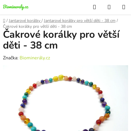
Přejít
Hledat
NÁKUP
na
KOŠÍK
obsah
Domů
/
Jantarové korálky
/
Jantarové korálky pro větší děti - 38 cm
/
Čakrové korálky pro větší děti - 38 cm
Čakrové korálky pro větší
děti - 38 cm
Značka:
Biominerály.cz