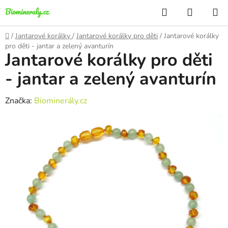
Přejít
Hledat
NÁKUP
na
KOŠÍK
obsah
Domů
/
Jantarové korálky
/
Jantarové korálky pro děti
/
Jantarové korálky
pro děti - jantar a zelený avanturín
Jantarové korálky pro děti
- jantar a zelený avanturín
Značka:
Biominerály.cz