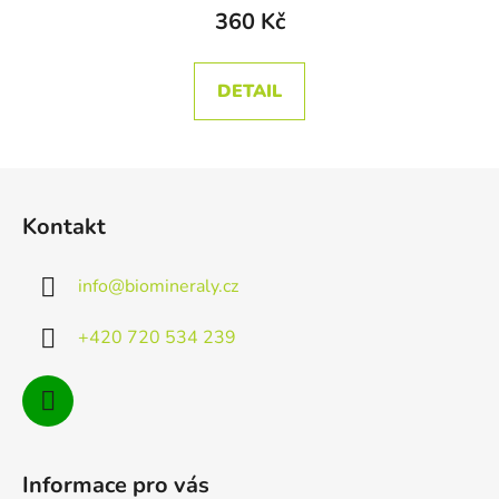
360 Kč
DETAIL
Z
á
Kontakt
p
a
info
@
biomineraly.cz
t
í
+420 720 534 239
Informace pro vás