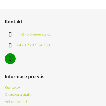
Z
á
Kontakt
p
a
info
@
biomineraly.cz
t
í
+420 720 534 239
Informace pro vás
Kontakty
Doprava a platba
Velkoobchod