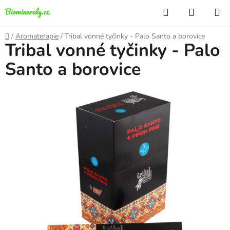
Přejít
Hledat
NÁKUP
na
KOŠÍK
obsah
Domů
/
Aromaterapie
/
Tribal vonné tyčinky - Palo Santo a borovice
Tribal vonné tyčinky - Palo
Santo a borovice