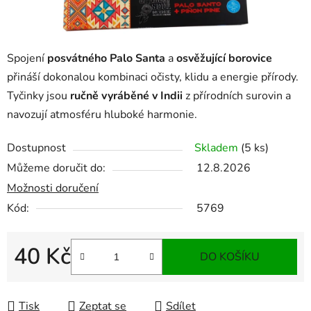
Spojení
posvátného Palo Santa
a
osvěžující borovice
přináší dokonalou kombinaci očisty, klidu a energie přírody.
Tyčinky jsou
ručně vyráběné v Indii
z přírodních surovin a
navozují atmosféru hluboké harmonie.
Dostupnost
Skladem
(5 ks)
Můžeme doručit do:
12.8.2026
Možnosti doručení
Kód:
5769
40 Kč
DO KOŠÍKU
Měrná cena:
Tisk
Zeptat se
Sdílet