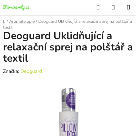
Přejít
Hledat
NÁKUP
na
KOŠÍK
obsah
Domů
/
Aromaterapie
/
Deoguard Uklidňující a relaxační sprej na polštář a
textil
Deoguard Uklidňující a
relaxační sprej na polštář a
textil
Značka:
Deoguard