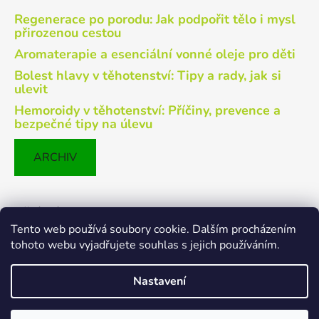
Regenerace po porodu: Jak podpořit tělo i mysl
přirozenou cestou
Aromaterapie a esenciální vonné oleje pro děti
Bolest hlavy v těhotenství: Tipy a rady, jak si
ulevit
Hemoroidy v těhotenství: Příčiny, prevence a
bezpečné tipy na úlevu
ARCHIV
Přijímáme online platby
Tento web používá soubory cookie. Dalším procházením
tohoto webu vyjadřujete souhlas s jejich používáním.
Nastavení
Vytvořil Shoptet