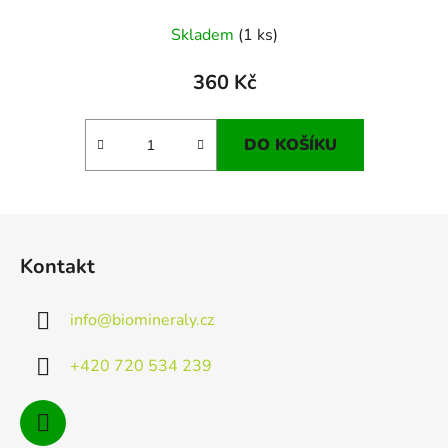
Skladem
(1 ks)
360 Kč
DO KOŠÍKU
Z
á
Kontakt
p
a
info
@
biomineraly.cz
t
í
+420 720 534 239