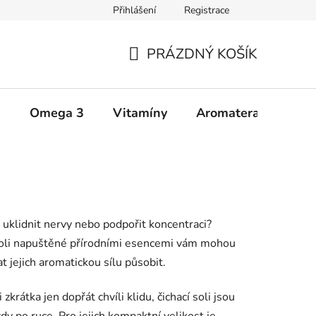
Přihlášení
Registrace
Zásady ochrany osobních údajů
Upozornění
Všeobecné 
PRÁZDNÝ KOŠÍK
NÁKUPNÍ
KOŠÍK
a
Omega 3
Vitamíny
Aromaterapie
Š
 uklidnit nervy nebo podpořit koncentraci?
é soli napuštěné přírodními esencemi vám mohou
t jejich aromatickou sílu působit.
zkrátka jen dopřát chvíli klidu, čichací soli jsou
 po ruce. Pro jejich kompaktní velikost je