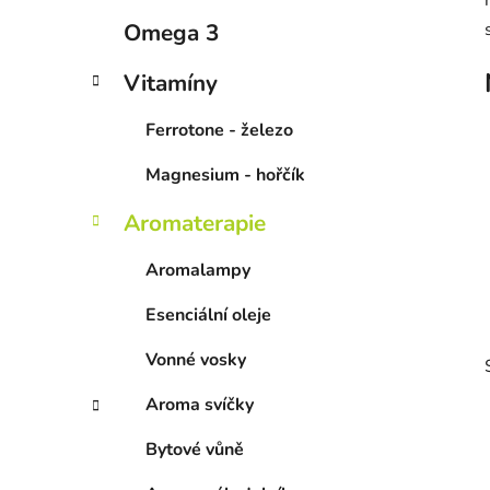
p
Omega 3
a
n
Vitamíny
e
Ferrotone - železo
l
Magnesium - hořčík
Aromaterapie
Aromalampy
Esenciální oleje
Vonné vosky
Aroma svíčky
Bytové vůně