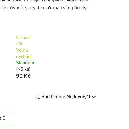
e přivoníte, abyste načerpali sílu přírody.
Čichací
sůl
Volné
dýchání
Skladem
(>5 ks)
90 Kč
Ř
Řadit podle:
Nejlevnější
a
z
e
R
n