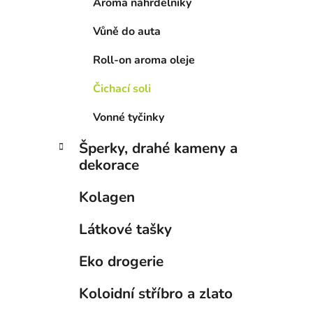
Aroma náhrdelníky
Vůně do auta
Roll-on aroma oleje
i
Čichací soli
Vonné tyčinky
Šperky, drahé kameny a
dekorace
Kolagen
Látkové tašky
Eko drogerie
Koloidní stříbro a zlato