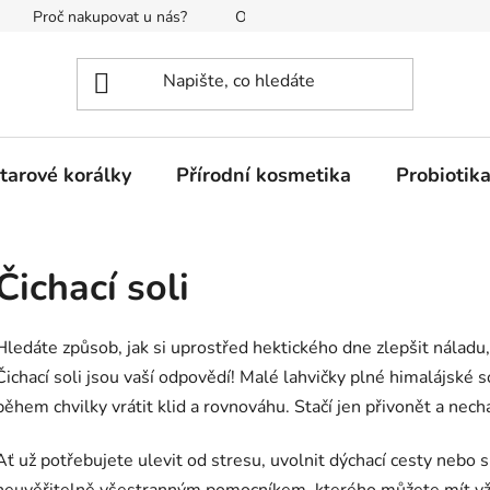
Proč nakupovat u nás?
O nás
Reklamace a vrácení
tarové korálky
Přírodní kosmetika
Probiotik
Čichací soli
Hledáte způsob, jak si uprostřed hektického dne zlepšit náladu,
Čichací soli jsou vaší odpovědí! Malé lahvičky plné himalájsk
během chvilky vrátit klid a rovnováhu. Stačí jen přivonět a necha
Ať už potřebujete ulevit od stresu, uvolnit dýchací cesty nebo si 
neuvěřitelně všestranným pomocníkem, kterého můžete mít vždy