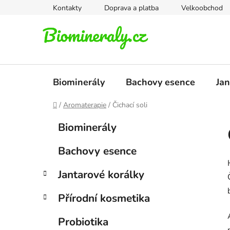
Přejít
Kontakty
Doprava a platba
Velkoobchod
na
obsah
Biominerály
Bachovy esence
Jan
Domů
/
Aromaterapie
/
Čichací soli
P
K
Přeskočit
Biominerály
a
kategorie
o
t
s
Bachovy esence
e
t
g
r
Jantarové korálky
o
a
r
Přírodní kosmetika
i
n
e
n
Probiotika
í