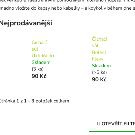
snadno vložíte do kapsy nebo kabelky – a kdykoliv během dne si j
Nejprodávanější
Čichací
Čichací
sůl
sůl
Bolest
Uklidňující
hlavy
Skladem
Skladem
(3 ks)
(>5 ks)
90 Kč
90 Kč
Stránka
1
z
1
-
3
položek celkem
OTEVŘÍT FILT