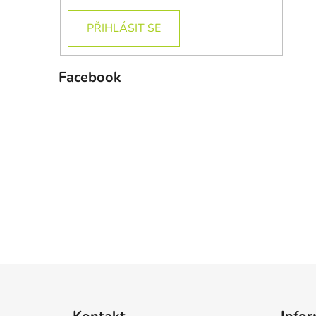
PŘIHLÁSIT SE
Facebook
Z
á