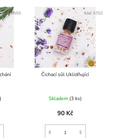
í
p
Kód:
5555
Kód:
5702
r
o
d
u
k
t
ů
é dýchání
Čichací sůl Uklidňující
)
Skladem
(3 ks)
90 Kč