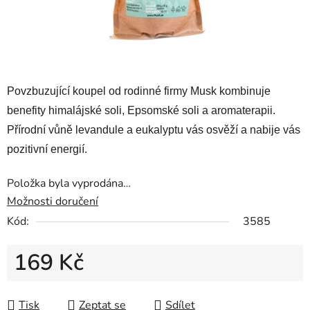
Povzbuzující koupel od rodinné firmy Musk kombinuje
benefity himalájské soli, Epsomské soli a aromaterapii.
Přírodní vůně levandule a eukalyptu vás osvěží a nabije vás
pozitivní energií.
Položka byla vyprodána…
Možnosti doručení
Kód:
3585
169 Kč
Měrná cena:
Tisk
Zeptat se
Sdílet