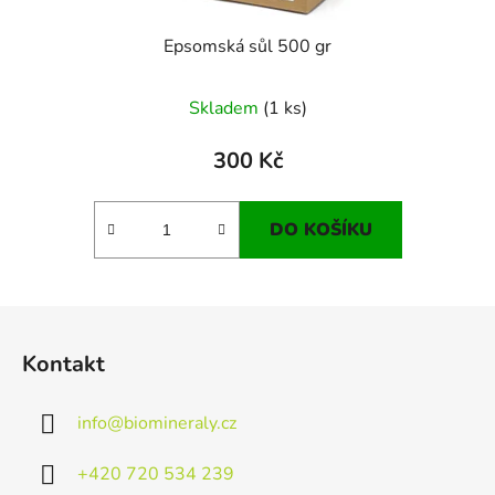
Epsomská sůl 500 gr
Skladem
(1 ks)
300 Kč
DO KOŠÍKU
Z
á
Kontakt
p
a
info
@
biomineraly.cz
t
í
+420 720 534 239