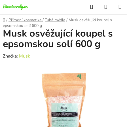
Přejít
Hledat
NÁKUP
na
KOŠÍK
obsah
Domů
/
Přírodní kosmetika
/
Tuhá mýdla
/
Musk osvěžující koupel s
epsomskou solí 600 g
Musk osvěžující koupel s
epsomskou solí 600 g
Značka:
Musk