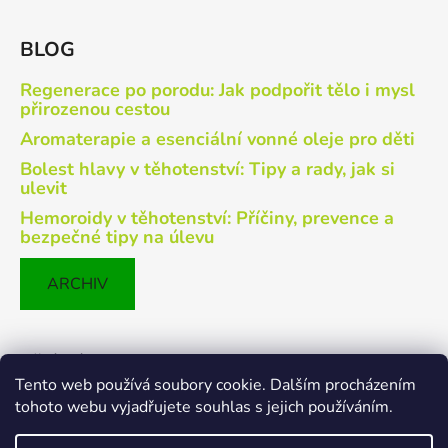
BLOG
Regenerace po porodu: Jak podpořit tělo i mysl
přirozenou cestou
Aromaterapie a esenciální vonné oleje pro děti
Bolest hlavy v těhotenství: Tipy a rady, jak si
ulevit
Hemoroidy v těhotenství: Příčiny, prevence a
bezpečné tipy na úlevu
ARCHIV
Přijímáme online platby
Tento web používá soubory cookie. Dalším procházením
tohoto webu vyjadřujete souhlas s jejich používáním.