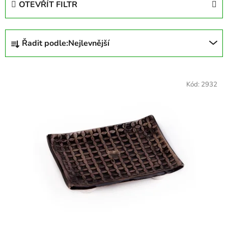
OTEVŘÍT FILTR
Ř
Řadit podle:
Nejlevnější
a
z
V
e
ý
Kód:
2932
n
p
í
i
p
s
r
p
o
r
d
o
u
d
k
u
t
k
ů
t