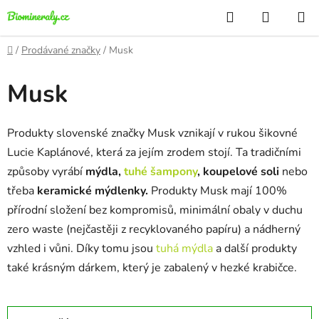
Přejít
Hledat
NÁKUP
na
KOŠÍK
obsah
Domů
/
Prodávané značky
/
Musk
Musk
Produkty slovenské značky Musk vznikají v rukou šikovné
Lucie Kaplánové, která za jejím zrodem stojí. Ta tradičními
způsoby vyrábí
mýdla,
tuhé šampony
, koupelové soli
nebo
třeba
keramické mýdlenky.
Produkty Musk mají 100%
přírodní složení bez kompromisů, minimální obaly v duchu
zero waste (nejčastěji z recyklovaného papíru) a nádherný
vzhled i vůni. Díky tomu jsou
tuhá mýdla
a další produkty
také krásným dárkem, který je zabalený v hezké krabičce.