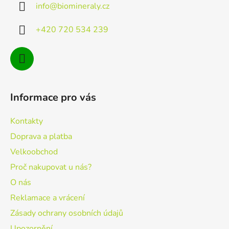
c
info
@
biomineraly.cz
t
í
p
í
+420 720 534 239
r
v
k
y
v
ý
Informace pro vás
p
i
Kontakty
s
u
Doprava a platba
Velkoobchod
Proč nakupovat u nás?
O nás
Reklamace a vrácení
Zásady ochrany osobních údajů
Upozornění