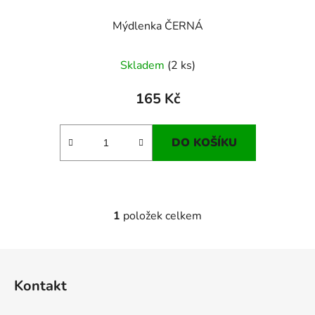
ů
Mýdlenka ČERNÁ
Skladem
(2 ks)
165 Kč
DO KOŠÍKU
1
položek celkem
O
v
l
Z
á
á
d
Kontakt
p
a
a