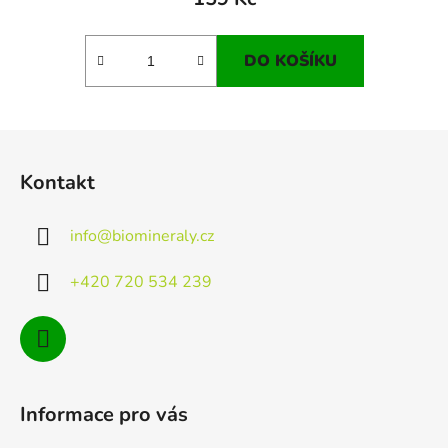
DO KOŠÍKU
Z
á
Kontakt
p
a
info
@
biomineraly.cz
t
í
+420 720 534 239
Informace pro vás