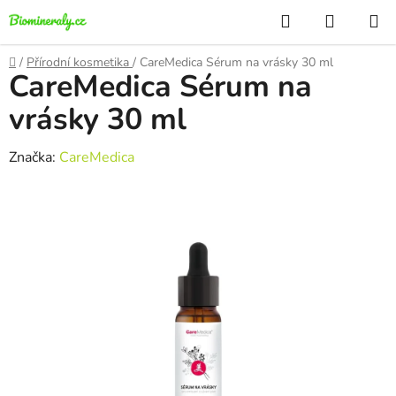
Přejít
Hledat
NÁKUP
na
KOŠÍK
obsah
Domů
/
Přírodní kosmetika
/
CareMedica Sérum na vrásky 30 ml
CareMedica Sérum na
vrásky 30 ml
Značka:
CareMedica