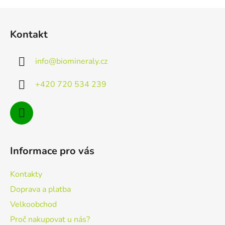
Z
á
Kontakt
p
a
info
@
biomineraly.cz
t
í
+420 720 534 239
Informace pro vás
Kontakty
Doprava a platba
Velkoobchod
Proč nakupovat u nás?