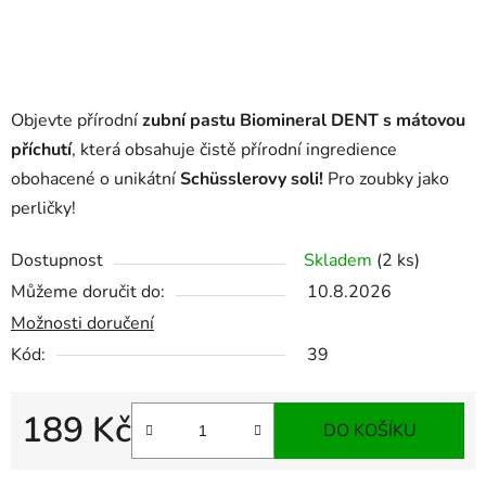
Objevte přírodní
zubní pastu Biomineral DENT s mátovou
příchutí
, která obsahuje čistě přírodní ingredience
obohacené o unikátní
Schüsslerovy soli!
Pro zoubky jako
perličky!
Dostupnost
Skladem
(2 ks)
Můžeme doručit do:
10.8.2026
Možnosti doručení
Kód:
39
189 Kč
DO KOŠÍKU
Měrná cena: