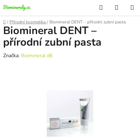
Přejít
Hledat
NÁKUP
na
KOŠÍK
obsah
Domů
/
Přírodní kosmetika
/
Biomineral DENT – přírodní zubní pasta
Biomineral DENT –
přírodní zubní pasta
Značka:
Biomineral d6