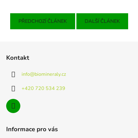
PŘEDCHOZÍ ČLÁNEK
DALŠÍ ČLÁNEK
Z
á
Kontakt
p
a
info
@
biomineraly.cz
t
í
+420 720 534 239
Informace pro vás