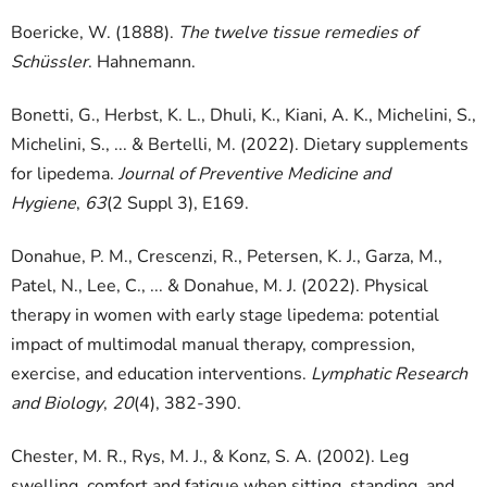
Boericke, W. (1888).
The twelve tissue remedies of
Schüssler
. Hahnemann.
Bonetti, G., Herbst, K. L., Dhuli, K., Kiani, A. K., Michelini, S.,
Michelini, S., ... & Bertelli, M. (2022). Dietary supplements
for lipedema.
Journal of Preventive Medicine and
Hygiene
,
63
(2 Suppl 3), E169.
Donahue, P. M., Crescenzi, R., Petersen, K. J., Garza, M.,
Patel, N., Lee, C., ... & Donahue, M. J. (2022). Physical
therapy in women with early stage lipedema: potential
impact of multimodal manual therapy, compression,
exercise, and education interventions.
Lymphatic Research
and Biology
,
20
(4), 382-390.
Chester, M. R., Rys, M. J., & Konz, S. A. (2002). Leg
swelling, comfort and fatigue when sitting, standing, and