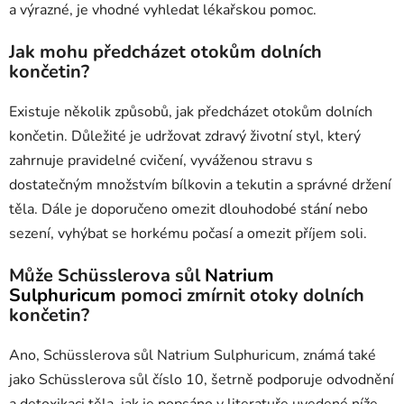
a výrazné, je vhodné vyhledat lékařskou pomoc.
Jak mohu předcházet otokům dolních
končetin?
Existuje několik způsobů, jak předcházet otokům dolních
končetin. Důležité je udržovat zdravý životní styl, který
zahrnuje pravidelné cvičení, vyváženou stravu s
dostatečným množstvím bílkovin a tekutin a správné držení
těla. Dále je doporučeno omezit dlouhodobé stání nebo
sezení, vyhýbat se horkému počasí a omezit příjem soli.
Může Sch
ü
sslerova sůl
Natrium
Sulphuricum
pomoci zmírnit otoky dolních
končetin?
Ano, Sch
ü
sslerova sůl Natrium Sulphuricum, známá také
jako Sch
ü
sslerova sůl číslo 10, šetrně podporuje odvodnění