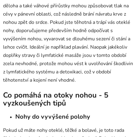
děloha a také váhové přírůstky mohou způsobovat tlak na
cévy v pánevní oblasti, což následně brání návratu krve z
nohou zpět do srdce. Pokud jste těhotná a trápí vás oteklé
nohy, doporučujeme především hodně odpočívat s
vyvýšením nohou, vyvarovat se dlouhému sezení či stání a
lehce cvičit. Ideální je například plavání. Naopak jakékoliv
doplňky stravy či lymfatické masáže jsou v tomto období
zcela nevhodné, protože mohou vést k uvolňování škodlivin
z lymfatického systému a detoxikaci, což v období
těhotenství a kojení není vhodné.
Co pomáhá na otoky nohou - 5
vyzkoušených tipů
Nohy do vyvýšené polohy
Pokud už máte nohy oteklé, těžké a bolavé, je toto rada