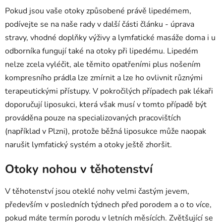
Pokud jsou vaše otoky způsobené právě lipedémem,
podívejte se na naše rady v další části článku - úprava
stravy, vhodné doplňky výživy a lymfatické masáže doma i u
odborníka fungují také na otoky při lipedému. Lipedém
nelze zcela vyléčit, ale těmito opatřeními plus nošením
kompresního prádla lze zmírnit a lze ho ovlivnit různými
terapeutickými přístupy. V pokročilých případech pak lékaři
doporučují liposukci, která však musí v tomto případě být
prováděna pouze na specializovaných pracovištích
(například v Plzni), protože běžná liposukce může naopak
narušit lymfatický systém a otoky ještě zhoršit.
Otoky nohou v těhotenství
V těhotenství jsou oteklé nohy velmi častým jevem,
především v posledních týdnech před porodem a o to více,
pokud máte termín porodu v letních měsících. Zvětšující se