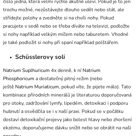
číslo jedna, která velmi rychle akutně uleví. Pokud je to jen
trochu možné, nezůstávejte dlouho sedět nebo stát, ale
střídejte polohy a zvedněte si na chvíli nohy. Pokud
pracujete v sedě nebo se třeba díváte na televizi, podložte
si nohy například velkým míčem nebo taburetem. Vhodné
je také podložit si nohy při spaní například polštářem.
Schüsslerovy soli
Natrium Suplhuricum
4x denně, k ní
Natrium
Phosphoricum
a dostatečný pitný režim (nebo
ještě
Natrium Muriaticum
, pokud víte, že pijete málo). Tato
kombinace přírodních minerálů je literaturou doporučovaná
pro otoky, zadržování lymfy, lipedém, detoxikaci i podporu
hubnutí a osvědčila se i v naší praxi. Pokud se v počátku
dostaví detoxikační projevy jako bolest hlavy nebo zhoršení
ekzému, doporučujeme dávku snížit nebo se obrátit na naši