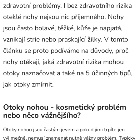
zdravotní problémy. I bez zdravotního rizika
oteklé nohy nejsou nic příjemného. Nohy
jsou často bolavé, těžké, kůže je napjatá,
vznikají strie nebo praskající žilky. V tomto
článku se proto podíváme na důvody, proč
nohy otékají, jaká zdravotní rizika mohou
otoky naznačovat a také na 5 účinných tipů,
jak otoky zmírnit.
Otoky nohou - kosmetický problém
nebo něco vážnějšího?
Otoky nohou jsou častým jevem a pokud jimi trpíte jen
výjimečně, nemusí znamenat nutně vážný problém. Typicky