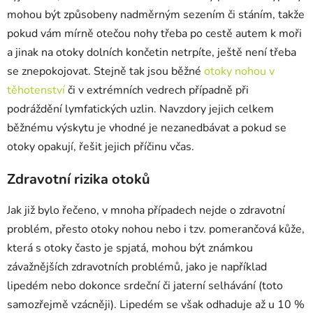
mohou být způsobeny nadměrným sezením či stáním, takže
pokud vám mírně otečou nohy třeba po cestě autem k moři
a jinak na otoky dolních končetin netrpíte, ještě není třeba
se znepokojovat. Stejně tak jsou běžné
otoky nohou v
těhotenství
či v extrémních vedrech případně při
podráždění lymfatických uzlin. Navzdory jejich celkem
běžnému výskytu je vhodné je nezanedbávat a pokud se
otoky opakují, řešit jejich příčinu včas.
Zdravotní rizika otoků
Jak již bylo řečeno, v mnoha případech nejde o zdravotní
problém, přesto otoky nohou nebo i tzv. pomerančová kůže,
která s otoky často je spjatá, mohou být známkou
závažnějších zdravotních problémů, jako je například
lipedém nebo dokonce srdeční či jaterní selhávání (toto
samozřejmě vzácněji). Lipedém se však odhaduje až u 10 %