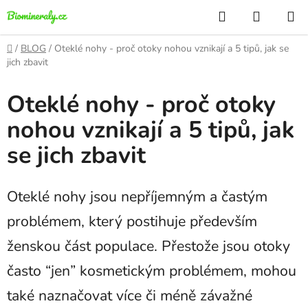
Přejít
Hledat
NÁKUP
na
KOŠÍK
obsah
Domů
/
BLOG
/
Oteklé nohy - proč otoky nohou vznikají a 5 tipů, jak se
jich zbavit
Oteklé nohy - proč otoky
nohou vznikají a 5 tipů, jak
se jich zbavit
Oteklé nohy jsou nepříjemným a častým
problémem, který postihuje především
ženskou část populace. Přestože jsou otoky
často “jen” kosmetickým problémem, mohou
také naznačovat více či méně závažné