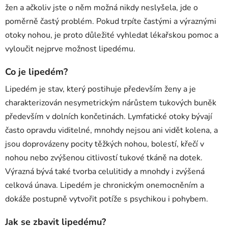
žen a ačkoliv jste o něm možná nikdy neslyšela, jde o
poměrně častý problém. Pokud trpíte častými a výraznými
otoky nohou, je proto důležité vyhledat lékařskou pomoc a
vyloučit nejprve možnost lipedému.
Co je lipedém?
Lipedém je stav, který postihuje především ženy a je
charakterizován nesymetrickým nárůstem tukových buněk
především v dolních končetinách. Lymfatické otoky bývají
často opravdu viditelné, mnohdy nejsou ani vidět kolena, a
jsou doprovázeny pocity těžkých nohou, bolestí, křečí v
nohou nebo zvýšenou citlivostí tukové tkáně na dotek.
Výrazná bývá také tvorba celulitidy a mnohdy i zvýšená
celková únava. Lipedém je chronickým onemocněním a
dokáže postupně vytvořit potíže s psychikou i pohybem.
Jak se zbavit lipedému?