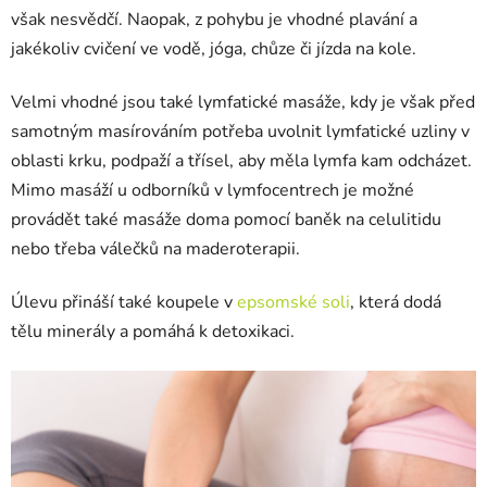
však nesvědčí. Naopak, z pohybu je vhodné plavání a
jakékoliv cvičení ve vodě, jóga, chůze či jízda na kole.
Velmi vhodné jsou také lymfatické masáže, kdy je však před
samotným masírováním potřeba uvolnit lymfatické uzliny v
oblasti krku, podpaží a třísel, aby měla lymfa kam odcházet.
Mimo masáží u odborníků v lymfocentrech je možné
provádět také masáže doma pomocí baněk na celulitidu
nebo třeba válečků na maderoterapii.
Úlevu přináší také koupele v
epsomské soli
, která dodá
tělu minerály a pomáhá k detoxikaci.