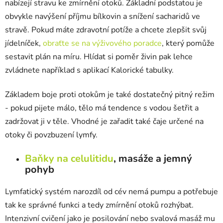
nabízejí stravu ke zmírnění otoků. Základní podstatou je
obvykle navýšení příjmu bílkovin a snížení sacharidů ve
stravě. Pokud máte zdravotní potíže a chcete zlepšit svůj
jídelníček,
obraťte se na výživového poradce
, který pomůže
sestavit plán na míru. Hlídat si poměr živin pak lehce
zvládnete například s aplikací Kalorické tabulky.
Základem boje proti otokům je také dostatečný pitný režim
- pokud pijete málo, tělo má tendence s vodou šetřit a
zadržovat ji v těle. Vhodné je zařadit také čaje určené na
otoky či povzbuzení lymfy.
Baňky na celulitidu
, masáže a jemný
pohyb
Lymfatický systém narozdíl od cév nemá pumpu a potřebuje
tak ke správné funkci a tedy zmírnění otoků rozhýbat.
Intenzivní cvičení jako je posilování nebo svalová masáž mu