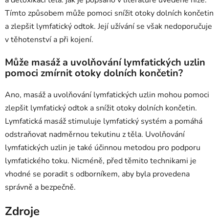
a detoxikaci těla. jak je popsáno v literatuře uvedené níže.
Tímto způsobem může pomoci snížit otoky dolních končetin
a zlepšit lymfatický odtok. Její užívání se však nedoporučuje
v těhotenství a při kojení.
Může masáž a uvolňování lymfatických uzlin
pomoci zmírnit otoky dolních končetin?
Ano, masáž a uvolňování lymfatických uzlin mohou pomoci
zlepšit lymfatický odtok a snížit otoky dolních končetin.
Lymfatická masáž stimuluje lymfatický systém a pomáhá
odstraňovat nadměrnou tekutinu z těla. Uvolňování
lymfatických uzlin je také účinnou metodou pro podporu
lymfatického toku. Nicméně, před těmito technikami je
vhodné se poradit s odborníkem, aby byla provedena
správně a bezpečně.
Zdroje