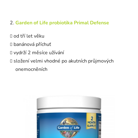
Garden
of
Life probiotika Primal Defense
od tří let věku
banánová příchuť
vydrží 2 měsíce užívání
složení velmi vhodné po akutních průjmových
onemocněních