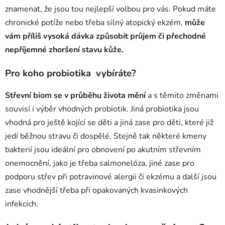
znamenat, že jsou tou nejlepší volbou pro vás. Pokud máte
chronické potíže nebo třeba silný atopický ekzém,
může
vám příliš vysoká dávka způsobit průjem či přechodné
nepříjemné zhoršení stavu kůže.
Pro koho probiotika vybíráte?
Střevní biom se v průběhu života mění
a s těmito změnami
souvisí i výběr vhodných probiotik. Jiná probiotika jsou
vhodná pro ještě kojící se děti a jiná zase pro děti, které již
jedí běžnou stravu či dospělé. Stejně tak některé kmeny
bakterií jsou ideální pro obnovení po akutním střevním
onemocnění, jako je třeba salmonelóza, jiné zase pro
podporu střev při potravinové alergii či ekzému a další jsou
zase vhodnější třeba při opakovaných kvasinkových
infekcích.