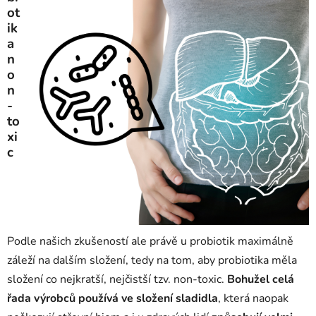
ot
ik
a
n
o
n
-
to
xi
c
Podle našich zkušeností ale právě u probiotik maximálně
záleží na dalším složení, tedy na tom, aby probiotika měla
složení co nejkratší, nejčistší tzv. non-toxic.
Bohužel celá
řada výrobců používá ve složení sladidla
, která naopak