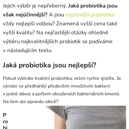
Jejich výběr je nepřeberný.
Jaká probiotika jsou
však nejúčinnější?
A jsou
nejsilnější probiotika
vždy nejlepší volbou? Znamená vyšší cena také
vyšší kvalitu? Na nejčastější otázky ohledně
výběru nejkvalitnějších probiotik se podíváme
v následujícím textu.
Jaká probiotika jsou nejlepší?
Pokud vybíráte kvalitní probiotika, velmi rychle zjistíte, že
výrobci se předhánějí především množstvím bakterií
v jedné dávce a počtem obsažených bakteriálních kmenů.
Na čem ale opravdu záleží?
P
ro
bi