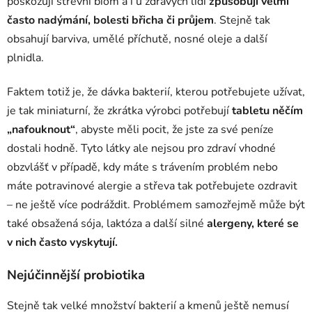
poškozují střevní biom a i u zdravých lidí
způsobují velmi
často nadýmání, bolesti břicha či průjem
. Stejně tak
obsahují barviva, umělé příchutě, nosné oleje a další
plnidla.
Faktem totiž je, že dávka bakterií, kterou potřebujete užívat,
je tak miniaturní, že zkrátka výrobci potřebují
tabletu něčím
„nafouknout“
, abyste měli pocit, že jste za své peníze
dostali hodně. Tyto látky ale nejsou pro zdraví vhodné
obzvlášť v případě, kdy máte s trávením problém nebo
máte potravinové alergie a střeva tak potřebujete ozdravit
– ne ještě více podráždit. Problémem samozřejmě může být
také obsažená sója, laktóza a další silné
alergeny, které se
v nich často vyskytují.
Nejúčinnější probiotika
Stejně tak velké množství bakterií a kmenů ještě nemusí