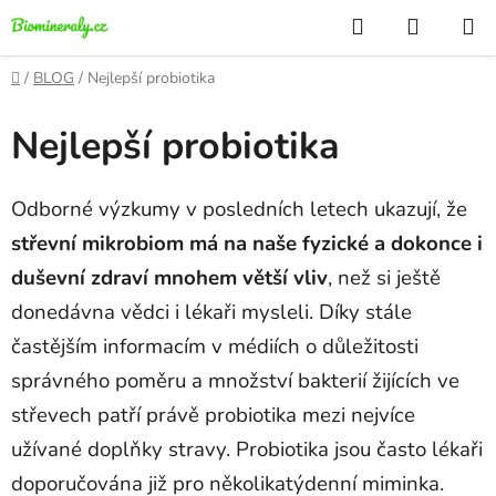
Přejít
Hledat
NÁKUP
na
KOŠÍK
obsah
Domů
/
BLOG
/
Nejlepší probiotika
Nejlepší probiotika
Odborné výzkumy v posledních letech ukazují, že
střevní mikrobiom má na naše fyzické a dokonce i
duševní zdraví mnohem větší vliv
, než si ještě
donedávna vědci i lékaři mysleli. Díky stále
častějším informacím v médiích o důležitosti
správného poměru a množství bakterií žijících ve
střevech patří právě probiotika mezi nejvíce
užívané doplňky stravy. Probiotika jsou často lékaři
doporučována již pro několikatýdenní miminka.