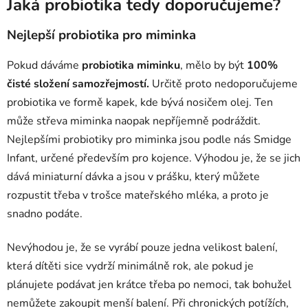
Jaká probiotika tedy doporučujeme?
Nejlepší probiotika pro miminka
Pokud dáváme
probiotika miminku
, mělo by být
100%
čisté složení samozřejmostí.
Určitě proto nedoporučujeme
probiotika ve formě kapek, kde bývá nosičem olej. Ten
může střeva miminka naopak nepříjemně podráždit.
Nejlepšími probiotiky pro miminka jsou podle nás Smidge
Infant, určené především pro kojence. Výhodou je, že se jich
dává miniaturní dávka a jsou v prášku, který můžete
rozpustit třeba v trošce mateřského mléka, a proto je
snadno podáte.
Nevýhodou je, že se vyrábí pouze jedna velikost balení,
která dítěti sice vydrží minimálně rok, ale pokud je
plánujete podávat jen krátce třeba po nemoci, tak bohužel
nemůžete zakoupit menší balení. Při chronických potížích,