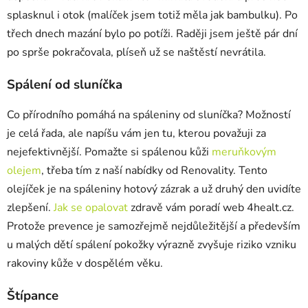
splasknul i otok (malíček jsem totiž měla jak bambulku). Po
třech dnech mazání bylo po potíži. Raději jsem ještě pár dní
po sprše pokračovala, plíseň už se naštěstí nevrátila.
Spálení od sluníčka
Co přírodního pomáhá na spáleniny od sluníčka? Možností
je celá řada, ale napíšu vám jen tu, kterou považuji za
nejefektivnější. Pomažte si spálenou kůži
meruňkovým
olejem
, třeba tím z naší nabídky od Renovality. Tento
olejíček je na spáleniny hotový zázrak a už druhý den uvidíte
zlepšení.
J
ak se opalovat
zdravě v
ám poradí web
4healt.cz
.
Protože prevence je samozřejmě nejdůležitější a především
u malých dětí spálení pokožky výrazně zvyšuje riziko vzniku
rakoviny kůže v dospělém věku.
Štípance