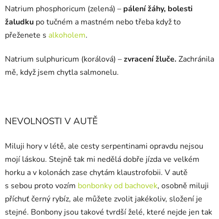
Natrium phosphoricum (zelená) –
pálení žáhy, bolesti
žaludku
po tučném a mastném nebo třeba když to
přeženete s
alkoholem
.
Natrium sulphuricum (korálová) –
zvracení žluče.
Zachránila
mě, když jsem chytla salmonelu.
NEVOLNOSTI V AUTĚ
Miluji hory v létě, ale cesty serpentinami opravdu nejsou
mojí láskou. Stejně tak mi nedělá dobře jízda ve velkém
horku a v kolonách zase chytám klaustrofobii. V autě
s sebou proto vozím
bonbonky od bachovek
, osobně miluji
příchuť černý rybíz, ale můžete zvolit jakékoliv, složení je
stejné. Bonbony jsou takové tvrdší želé, které nejde jen tak