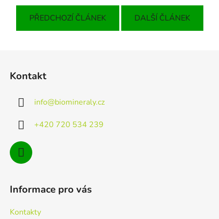
PŘEDCHOZÍ ČLÁNEK
DALŠÍ ČLÁNEK
Z
á
Kontakt
p
a
info
@
biomineraly.cz
t
í
+420 720 534 239
Informace pro vás
Kontakty