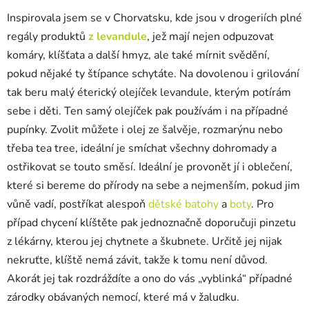
Inspirovala jsem se v Chorvatsku, kde jsou v drogeriích plné
regály produktů
z levandule
, jež mají nejen odpuzovat
komáry, klíšťata a další hmyz, ale také mírnit svědění,
pokud nějaké ty štípance schytáte. Na dovolenou i grilování
tak beru malý éterický olejíček levandule, kterým potírám
sebe i děti. Ten samý olejíček pak používám i na případné
pupínky. Zvolit můžete i olej ze šalvěje, rozmarýnu nebo
třeba tea tree, ideální je smíchat všechny dohromady a
ostřikovat se touto směsí. Ideální je provonět jí i oblečení,
které si bereme do přírody na sebe a nejmenším, pokud jim
vůně vadí, postříkat alespoň
dětské batohy
a
boty
. Pro
případ chycení klíštěte pak jednoznačně doporučuji pinzetu
z lékárny, kterou jej chytnete a škubnete. Určitě jej nijak
nekruťte, klíště nemá závit, takže k tomu není důvod.
Akorát jej tak rozdráždíte a ono do vás „vyblinká“ případné
zárodky obávaných nemocí, které má v žaludku.