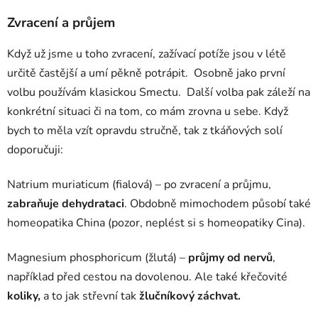
Zvracení a průjem
Když už jsme u toho zvracení, zažívací potíže jsou v létě
určitě častější a umí pěkně potrápit. Osobně jako první
volbu používám klasickou Smectu. Další volba pak záleží na
konkrétní situaci či na tom, co mám zrovna u sebe. Když
bych to měla vzít opravdu stručně, tak z tkáňových solí
doporučuji:
Natrium muriaticum (fialová) – po zvracení a průjmu,
zabraňuje dehydrataci
. Obdobně mimochodem působí také
homeopatika China (pozor, neplést si s homeopatiky Cina).
Magnesium phosphoricum (žlutá) –
průjmy od nervů
,
například před cestou na dovolenou. Ale také křečovité
koliky,
a to jak střevní tak
žlučníkový záchvat.