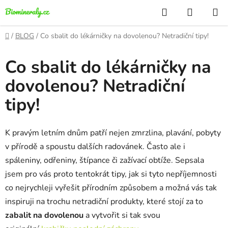
Přejít
Hledat
NÁKUP
na
KOŠÍK
obsah
Domů
/
BLOG
/
Co sbalit do lékárničky na dovolenou? Netradiční tipy!
Co sbalit do lékárničky na
dovolenou? Netradiční
tipy!
K pravým letním dnům patří nejen zmrzlina, plavání, pobyty
v přírodě a spoustu dalších radovánek. Často ale i
spáleniny, odřeniny, štípance či zažívací obtíže. Sepsala
jsem pro vás proto tentokrát tipy, jak si tyto nepříjemnosti
co nejrychleji vyřešit přírodním způsobem a možná vás tak
inspiruji na trochu netradiční produkty, které stojí za to
zabalit na dovolenou
a vytvořit si tak svou