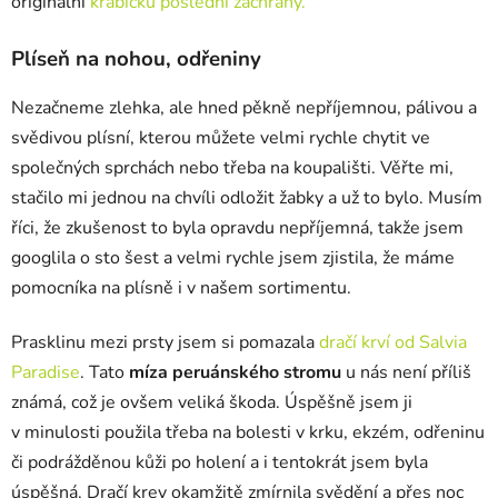
originální
krabičku poslední záchrany.
Plíseň na nohou, odřeniny
Nezačneme zlehka, ale hned pěkně nepříjemnou, pálivou a
svědivou plísní, kterou můžete velmi rychle chytit ve
společných sprchách nebo třeba na koupališti. Věřte mi,
stačilo mi jednou na chvíli odložit žabky a už to bylo. Musím
říci, že zkušenost to byla opravdu nepříjemná, takže jsem
googlila o sto šest a velmi rychle jsem zjistila, že máme
pomocníka na plísně i v našem sortimentu.
Prasklinu mezi prsty jsem si pomazala
dračí krví od Salvia
Paradise
. Tato
míza peruánského stromu
u nás není příliš
známá, což je ovšem veliká škoda. Úspěšně jsem ji
v minulosti použila třeba na bolesti v krku, ekzém, odřeninu
či podrážděnou kůži po holení a i tentokrát jsem byla
úspěšná. Dračí krev okamžitě zmírnila svědění a přes noc