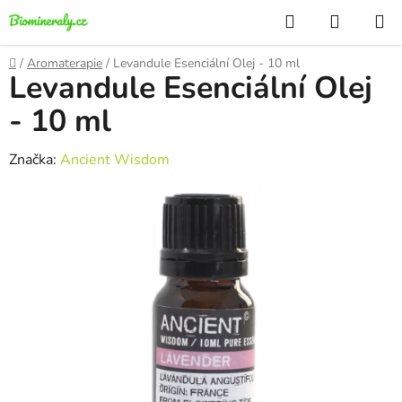
Přejít
Hledat
NÁKUP
na
KOŠÍK
obsah
Domů
/
Aromaterapie
/
Levandule Esenciální Olej - 10 ml
Levandule Esenciální Olej
- 10 ml
Značka:
Ancient Wisdom