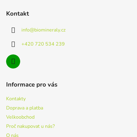
Z
á
Kontakt
p
a
info
@
biomineraly.cz
t
í
+420 720 534 239
Informace pro vás
Kontakty
Doprava a platba
Velkoobchod
Proč nakupovat u nás?
O nás