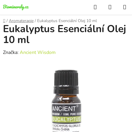
Přejít
Hledat
NÁKUP
na
KOŠÍK
obsah
Domů
/
Aromaterapie
/
Eukalyptus Esenciální Olej 10 ml
Eukalyptus Esenciální Olej
10 ml
Značka:
Ancient Wisdom