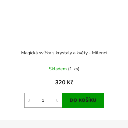
Magická svíčka s krystaly a květy - Milenci
Skladem
(1 ks)
320 Kč
DO KOŠÍKU
Z