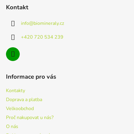
á
Kontakt
p
a
info
@
biomineraly.cz
t
í
+420 720 534 239
Informace pro vás
Kontakty
Doprava a platba
Velkoobchod
Proč nakupovat u nás?
O nás