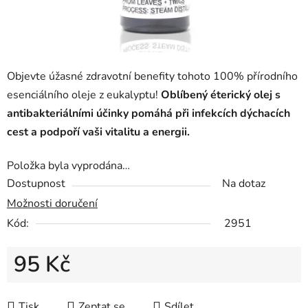
Objevte úžasné zdravotní benefity tohoto 100% přírodního
esenciálního oleje z eukalyptu!
Oblíbený éterický olej s
antibakteriálními účinky pomáhá při infekcích dýchacích
cest a podpoří vaši vitalitu a energii.
Položka byla vyprodána…
Dostupnost
Na dotaz
Možnosti doručení
Kód:
2951
95 Kč
Měrná cena:
Tisk
Zeptat se
Sdílet