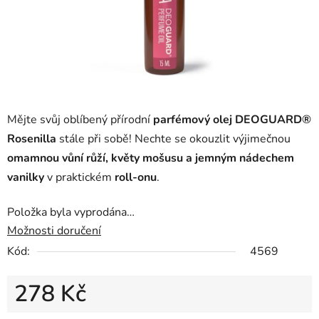
Mějte svůj oblíbený přírodní
parfémový olej
DEOGUARD®
Rosenilla
stále při sobě! Nechte se okouzlit výjimečnou
omamnou vůní růží, květy mošusu a jemným nádechem
vanilky
v praktickém
roll-onu
.
Položka byla vyprodána…
Možnosti doručení
Kód:
4569
278 Kč
Měrná cena: