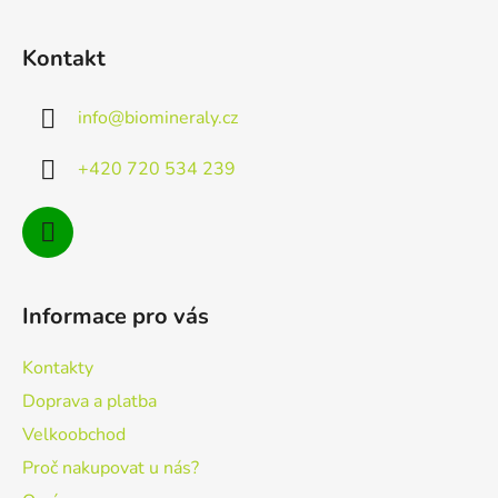
Z
á
Kontakt
p
a
info
@
biomineraly.cz
t
í
+420 720 534 239
Informace pro vás
Kontakty
Doprava a platba
Velkoobchod
Proč nakupovat u nás?