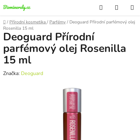
Přejít
Hledat
NÁKUP
na
KOŠÍK
obsah
Domů
/
Přírodní kosmetika
/
Parfémy
/
Deoguard Přírodní parfémový olej
Rosenilla 15 ml
Deoguard Přírodní
parfémový olej Rosenilla
15 ml
Značka:
Deoguard