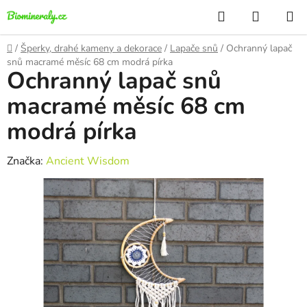
Přejít
Hledat
NÁKUP
na
KOŠÍK
obsah
Domů
/
Šperky, drahé kameny a dekorace
/
Lapače snů
/
Ochranný lapač
snů macramé měsíc 68 cm modrá pírka
Ochranný lapač snů
macramé měsíc 68 cm
modrá pírka
Značka:
Ancient Wisdom