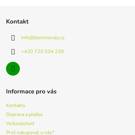
Z
á
Kontakt
p
a
info
@
biomineraly.cz
t
í
+420 720 534 239
Informace pro vás
Kontakty
Doprava a platba
Velkoobchod
Proč nakupovat u nás?