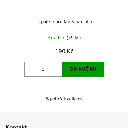
Lapač slunce Motýl v kruhu
Skladem
(>5 ks)
190 Kč
DO KOŠÍKU
5
položek celkem
O
v
l
Z
á
á
d
Kontakt