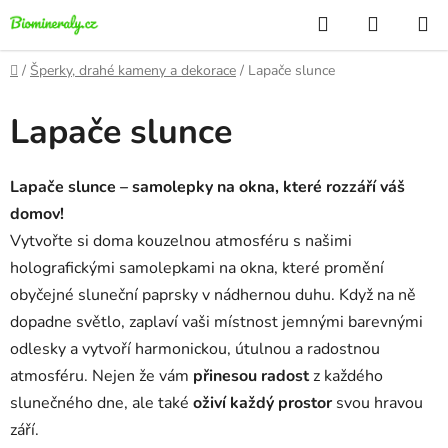
Přejít
Hledat
NÁKUP
na
KOŠÍK
obsah
Domů
/
Šperky, drahé kameny a dekorace
/
Lapače slunce
Lapače slunce
Lapače slunce – samolepky na okna, které rozzáří váš
domov!
Vytvořte si doma kouzelnou atmosféru s našimi
holografickými samolepkami na okna, které promění
obyčejné sluneční paprsky v nádhernou duhu. Když na ně
dopadne světlo, zaplaví vaši místnost jemnými barevnými
odlesky a vytvoří harmonickou, útulnou a radostnou
atmosféru. Nejen že vám
přinesou radost
z každého
slunečného dne, ale také
oživí každý prostor
svou hravou
září.