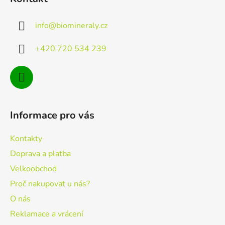
p
a
a
c
info
@
biomineraly.cz
t
í
p
í
+420 720 534 239
r
v
k
y
v
ý
Informace pro vás
p
i
Kontakty
s
u
Doprava a platba
Velkoobchod
Proč nakupovat u nás?
O nás
Reklamace a vrácení