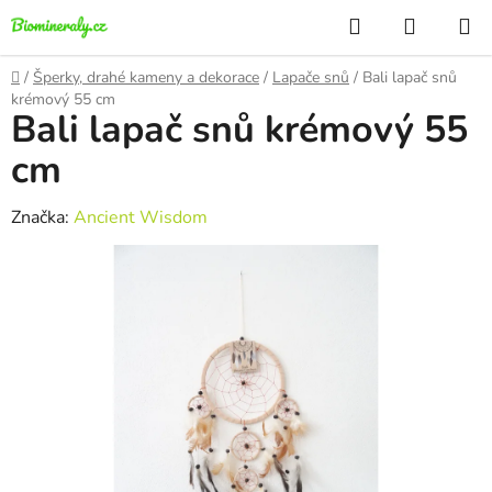
Přejít
Hledat
NÁKUP
na
KOŠÍK
obsah
Domů
/
Šperky, drahé kameny a dekorace
/
Lapače snů
/
Bali lapač snů
krémový 55 cm
Bali lapač snů krémový 55
cm
Značka:
Ancient Wisdom