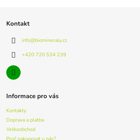
Z
á
Kontakt
p
a
info
@
biomineraly.cz
t
í
+420 720 534 239
Informace pro vás
Kontakty
Doprava a platba
Velkoobchod
Proč nakupovat u nás?