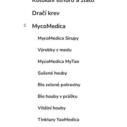
Koloidní stříbro a zlato
Dračí krev
MycoMedica
MycoMedica Sirupy
Výrobky z medu
MycoMedica MyTao
Sušené houby
Bio zelené potraviny
Bio houby v prášku
Vitální houby
Tinktury YaoMedica