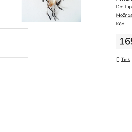
Dostup
Možnos
Kód:
16
Měrná
Tisk