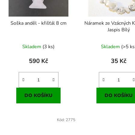
Soška anděl - křišťál 8 cm
Náramek ze Vzácných 
Jaspis Bílý
Skladem
(3 ks)
Skladem
(>5 ks
590 Kč
35 Kč
DO KOŠÍKU
DO KOŠÍKU
Kód:
2775