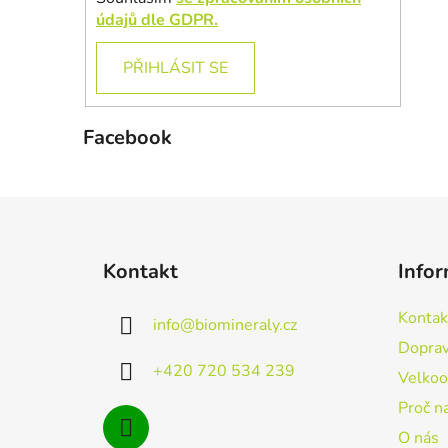
údajů dle GDPR.
PŘIHLÁSIT SE
Facebook
Z
á
Kontakt
Infor
p
a
Kontak
info
@
biomineraly.cz
t
Doprav
í
+420 720 534 239
Velko
Proč n
O nás