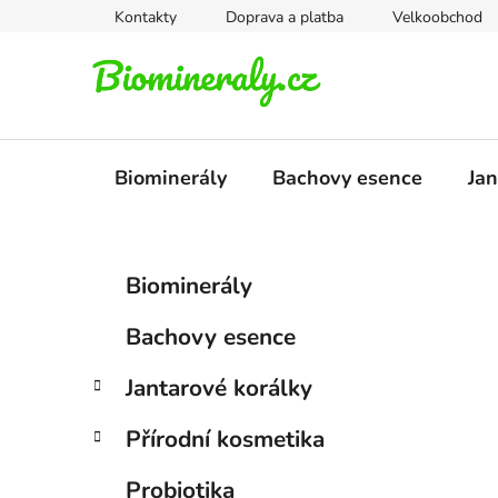
Přejít
Kontakty
Doprava a platba
Velkoobchod
na
obsah
Biominerály
Bachovy esence
Jan
P
K
Přeskočit
Biominerály
a
kategorie
o
t
s
Bachovy esence
e
t
g
r
Jantarové korálky
o
a
r
Přírodní kosmetika
i
n
e
n
Probiotika