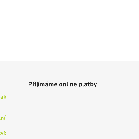
Přijímáme online platby
Jak
lní
ví: