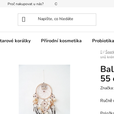
Proč nakupovat u nás?
O nás
Reklamace a vrácení
tarové korálky
Přírodní kosmetika
Probiotik
Domů
/
Šperk
snů kré
Bal
55
Značka
Ručně d
Položk