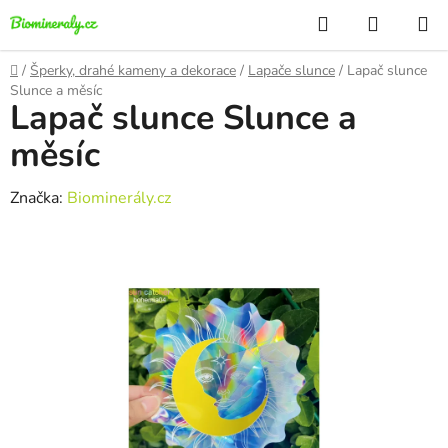
Přejít
Hledat
NÁKUP
na
KOŠÍK
obsah
Domů
/
Šperky, drahé kameny a dekorace
/
Lapače slunce
/
Lapač slunce
Slunce a měsíc
Lapač slunce Slunce a
měsíc
Značka:
Biominerály.cz