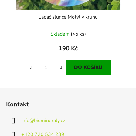
Lapač slunce Motýl v kruhu
Skladem
(>5 ks)
190 Kč
DO KOŠÍKU
Z
á
Kontakt
p
a
info
@
biomineraly.cz
t
í
+420 720 534 239