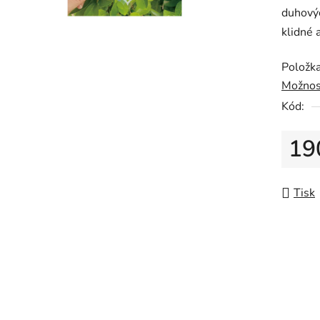
duhovýc
klidné 
Položk
Možnos
Kód:
19
Měrná
Tisk