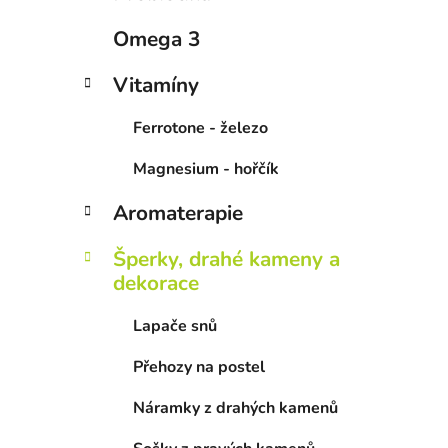
í
p
Omega 3
a
n
Vitamíny
e
Ferrotone - železo
l
Magnesium - hořčík
Aromaterapie
Šperky, drahé kameny a
dekorace
Lapače snů
Přehozy na postel
Náramky z drahých kamenů