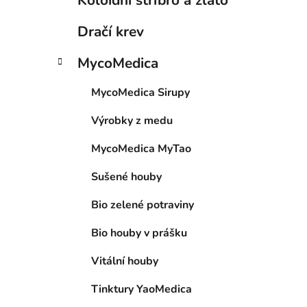
Koloidní stříbro a zlato
Dračí krev
MycoMedica
MycoMedica Sirupy
Výrobky z medu
MycoMedica MyTao
Sušené houby
Bio zelené potraviny
Bio houby v prášku
Vitální houby
Tinktury YaoMedica