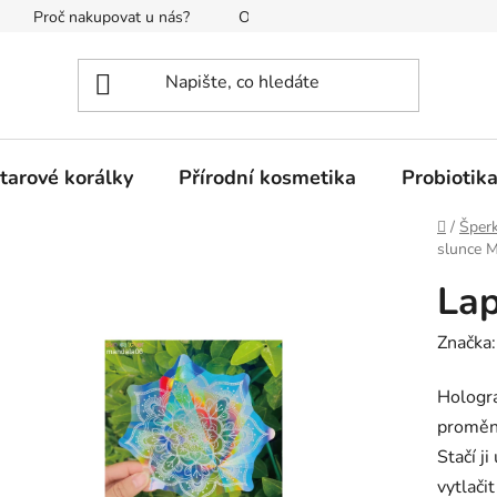
Proč nakupovat u nás?
O nás
Reklamace a vrácení
tarové korálky
Přírodní kosmetika
Probiotik
Domů
/
Šperk
slunce 
Lap
Značka
Hologr
promění
Stačí j
vytlači