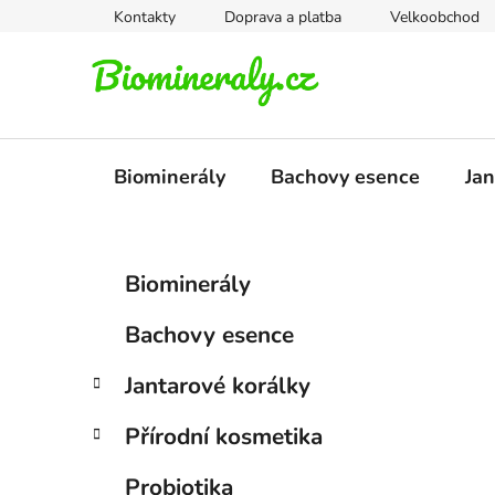
Přejít
Kontakty
Doprava a platba
Velkoobchod
na
obsah
Biominerály
Bachovy esence
Jan
P
K
Přeskočit
Biominerály
a
kategorie
o
t
s
Bachovy esence
e
t
g
r
Jantarové korálky
o
a
r
Přírodní kosmetika
i
n
e
n
Probiotika