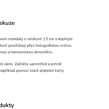
skuze
em mandaly o velikosti 13 cm a dopřejte
teré procházejí přes holografickou vrstvu,
lidnou a harmonickou atmosféru.
té okno. Začněte uprostřed a jemně
apříklad pomocí staré platební karty.
odukty