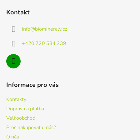
á
Kontakt
p
a
info
@
biomineraly.cz
t
í
+420 720 534 239
Informace pro vás
Kontakty
Doprava a platba
Velkoobchod
Proč nakupovat u nás?
O nás