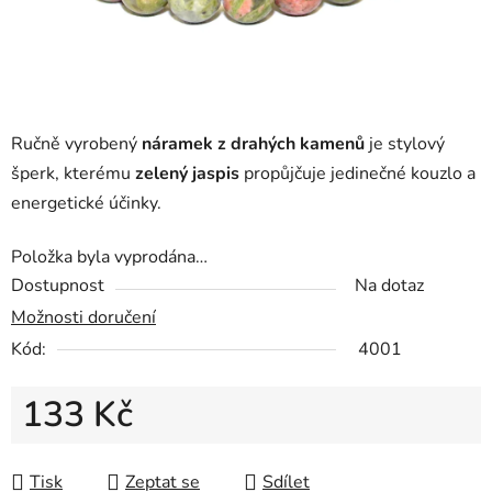
Ručně vyrobený
náramek z drahých kamenů
je stylový
šperk, kterému
zelený jaspis
propůjčuje jedinečné kouzlo a
energetické účinky.
Položka byla vyprodána…
Dostupnost
Na dotaz
Možnosti doručení
Kód:
4001
133 Kč
Měrná cena:
Tisk
Zeptat se
Sdílet