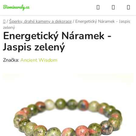
Přejít
Hledat
NÁKUP
na
KOŠÍK
obsah
Domů
/
Šperky, drahé kameny a dekorace
/
Energetický Náramek - Jaspis
zelený
Energetický Náramek -
Jaspis zelený
Značka:
Ancient Wisdom