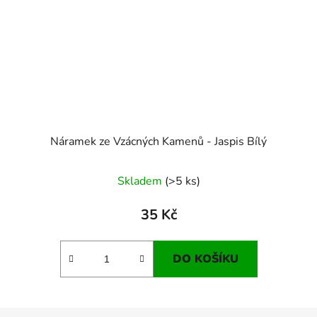
Náramek ze Vzácných Kamenů - Jaspis Bílý
Skladem
(>5 ks)
35 Kč
DO KOŠÍKU
Z