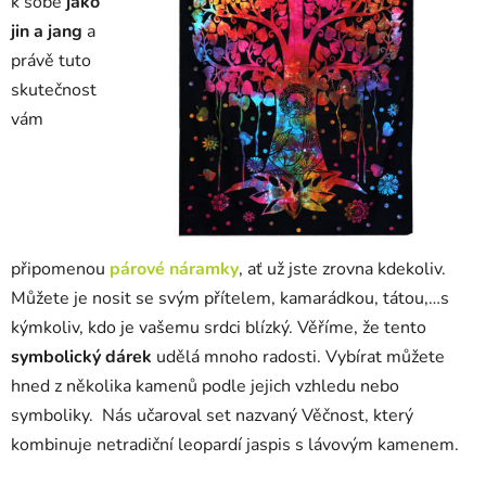
k sobě
jako
jin a jang
a
právě tuto
skutečnost
vám
připomenou
párové náramky
, ať už jste zrovna kdekoliv.
Můžete je nosit se svým přítelem, kamarádkou, tátou,…s
kýmkoliv, kdo je vašemu srdci blízký. Věříme, že tento
symbolický dárek
udělá mnoho radosti. Vybírat můžete
hned z několika kamenů podle jejich vzhledu nebo
symboliky. Nás učaroval set nazvaný Věčnost, který
kombinuje netradiční leopardí jaspis s lávovým kamenem.