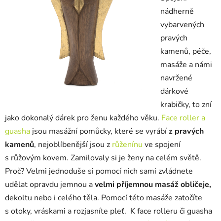
nádherně
vybarvených
pravých
kamenů, péče,
masáže a námi
navržené
dárkové
krabičky, to zní
jako dokonalý dárek pro ženu každého věku.
Face roller a
guasha
jsou masážní pomůcky, které se vyrábí
z pravých
kamenů
, nejoblíbenější jsou z
růženínu
ve spojení
s růžovým kovem. Zamilovaly si je ženy na celém světě.
Proč? Velmi jednoduše si pomocí nich sami zvládnete
udělat opravdu jemnou a
velmi příjemnou masáž obličeje,
dekoltu nebo i celého těla. Pomocí této masáže zatočíte
s otoky, vráskami a rozjasníte pleť. K face rolleru či guasha