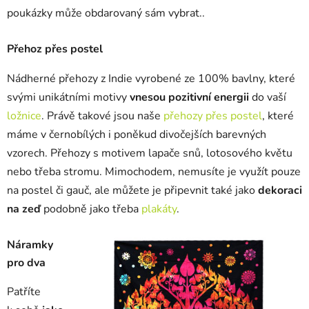
poukázky může obdarovaný sám vybrat..
Přehoz přes postel
Nádherné přehozy z Indie vyrobené ze 100% bavlny, které
svými unikátními motivy
vnesou pozitivní energii
do vaší
ložnice
. Právě takové jsou naše
přehozy přes postel
, které
máme v černobílých i poněkud divočejších barevných
vzorech. Přehozy s motivem lapače snů, lotosového květu
nebo třeba stromu. Mimochodem, nemusíte je využít pouze
na postel či gauč, ale můžete je připevnit také jako
dekoraci
na zeď
podobně jako třeba
plakáty
.
Náramky
pro dva
Patříte