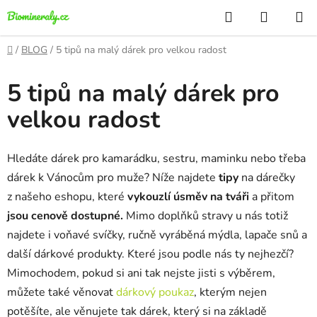
Přejít
Hledat
NÁKUP
na
KOŠÍK
obsah
Domů
/
BLOG
/
5 tipů na malý dárek pro velkou radost
5 tipů na malý dárek pro
velkou radost
Hledáte dárek pro kamarádku, sestru, maminku nebo třeba
dárek k Vánocům pro muže? Níže najdete
tipy
na dárečky
z našeho eshopu, které
vykouzlí úsměv na tváři
a přitom
jsou cenově dostupné.
Mimo doplňků stravy u nás totiž
najdete i voňavé svíčky, ručně vyráběná mýdla, lapače snů a
další dárkové produkty. Které jsou podle nás ty nejhezčí?
Mimochodem, pokud si ani tak nejste jisti s výběrem,
můžete také věnovat
dárkový poukaz
, kterým nejen
potěšíte, ale věnujete tak dárek, který si na základě