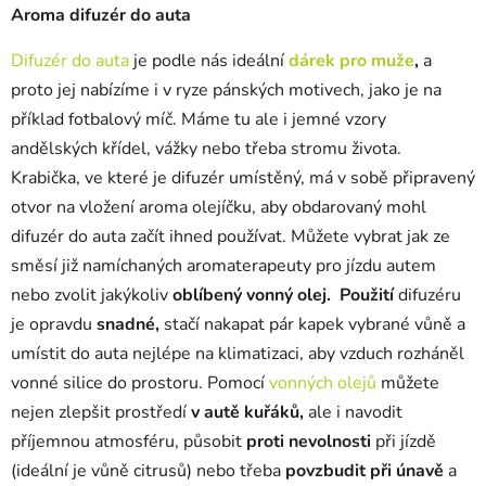
Aroma difuzér do auta
Difuzér do auta
je podle nás ideální
dárek pro muže
,
a
proto jej nabízíme i v ryze pánských motivech, jako je na
příklad fotbalový míč. Máme tu ale i jemné vzory
andělských křídel, vážky nebo třeba stromu života.
Krabička, ve které je difuzér umístěný, má v sobě připravený
otvor na vložení aroma olejíčku, aby obdarovaný mohl
difuzér do auta začít ihned používat. Můžete vybrat jak ze
směsí již namíchaných aromaterapeuty pro jízdu autem
nebo zvolit jakýkoliv
oblíbený vonný olej.
Použití
difuzéru
je opravdu
snadné,
stačí nakapat pár kapek vybrané vůně a
umístit do auta nejlépe na klimatizaci, aby vzduch rozháněl
vonné silice do prostoru. Pomocí
vonných olejů
můžete
nejen zlepšit prostředí
v autě kuřáků,
ale i navodit
příjemnou atmosféru, působit
proti nevolnosti
při jízdě
(ideální je vůně citrusů) nebo třeba
povzbudit při únavě
a