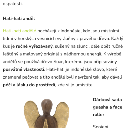
ospalosti.
Hati-hati anděl
Hati-hati andělé
pocházejí z Indonésie, kde jsou místními
lidmi v horských vesnicích vyráběny z pravého dřeva. Každý
kus je
ručně vyřezávaný
, sušený na slunci, dále opět ručně
leštěný a malovaný originál s nádhernou energií. K výrobě
andělů se používá dřevo Suar, kterému jsou připisovány
posvátné vlastnosti
. Hati-hati je indonéské slovo, které
znamená pečovat a tito andělé byli navrženi tak, aby dávali
péči a lásku do prostředí
, kde si je umístíte.
Dárková sada
guasha a face
roller
Spojení