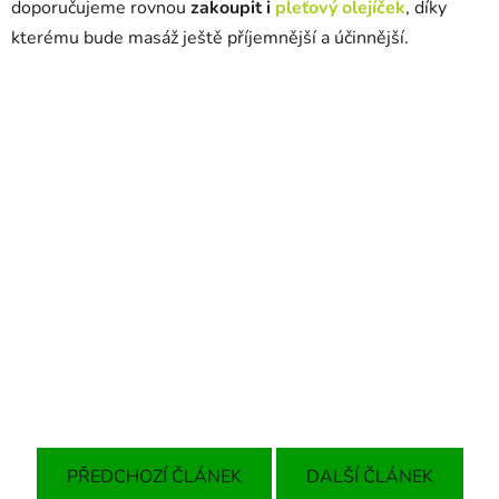
doporučujeme rovnou
zakoupit i
pleťový olejíček
, díky
kterému bude masáž ještě příjemnější a účinnější.
PŘEDCHOZÍ ČLÁNEK
DALŠÍ ČLÁNEK