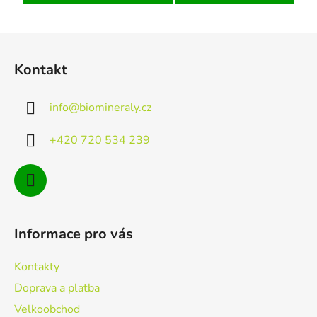
Z
á
Kontakt
p
a
info
@
biomineraly.cz
t
í
+420 720 534 239
Informace pro vás
Kontakty
Doprava a platba
Velkoobchod