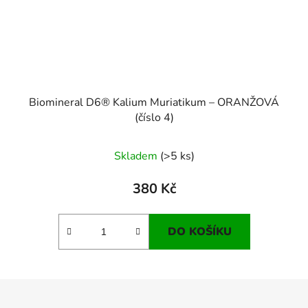
Biomineral D6® Kalium Muriatikum – ORANŽOVÁ
(číslo 4)
Skladem
(>5 ks)
380 Kč
DO KOŠÍKU
Z
á