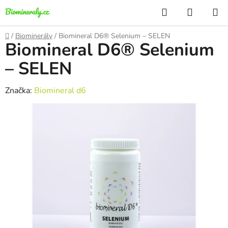
Přejít
Hledat
NÁKUP
na
KOŠÍK
obsah
Domů
/
Biominerály
/
Biomineral D6® Selenium – SELEN
Biomineral D6® Selenium
– SELEN
Značka:
Biomineral d6