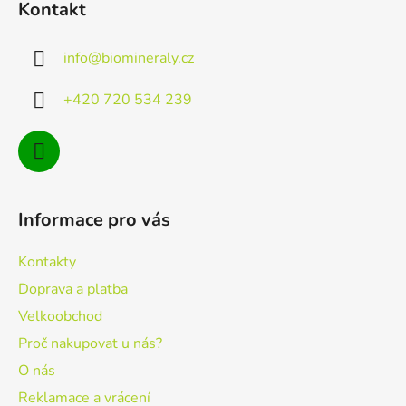
Kontakt
p
a
info
@
biomineraly.cz
t
í
+420 720 534 239
Informace pro vás
Kontakty
Doprava a platba
Velkoobchod
Proč nakupovat u nás?
O nás
Reklamace a vrácení