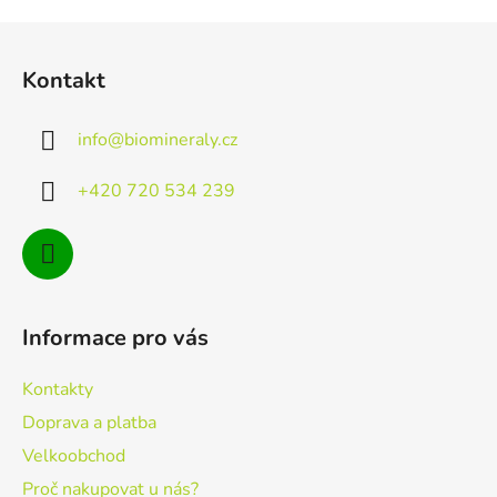
Z
á
Kontakt
p
a
info
@
biomineraly.cz
t
í
+420 720 534 239
Informace pro vás
Kontakty
Doprava a platba
Velkoobchod
Proč nakupovat u nás?