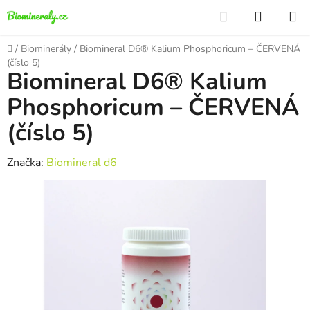
Přejít
Hledat
NÁKUP
na
KOŠÍK
obsah
Domů
/
Biominerály
/
Biomineral D6® Kalium Phosphoricum – ČERVENÁ
(číslo 5)
Biomineral D6® Kalium
Phosphoricum – ČERVENÁ
(číslo 5)
Značka:
Biomineral d6