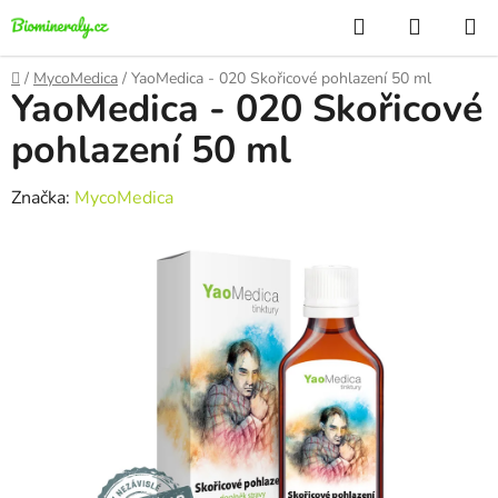
Přejít
Hledat
NÁKUP
na
KOŠÍK
obsah
Domů
/
MycoMedica
/
YaoMedica - 020 Skořicové pohlazení 50 ml
YaoMedica - 020 Skořicové
pohlazení 50 ml
Značka:
MycoMedica