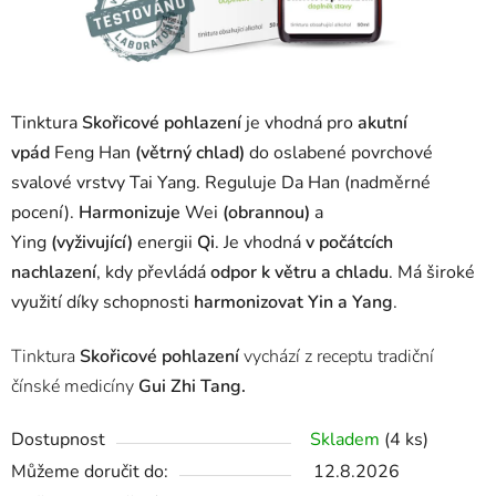
Tinktura
Skořicové pohlazení
je vhodná pro
akutní
vpád
Feng Han
(větrný chlad)
do oslabené povrchové
svalové vrstvy Tai Yang. Reguluje Da Han (nadměrné
pocení).
Harmonizuje
Wei
(obrannou)
a
Ying
(vyživující)
energii
Qi
. Je vhodná
v počátcích
nachlazení
, kdy převládá
odpor k větru a chladu
. Má široké
využití díky schopnosti
harmonizovat Yin a Yang
.
Tinktura
Skořicové pohlazení
vychází z receptu tradiční
čínské medicíny
Gui Zhi Tang.
Dostupnost
Skladem
(4 ks)
Můžeme doručit do:
12.8.2026