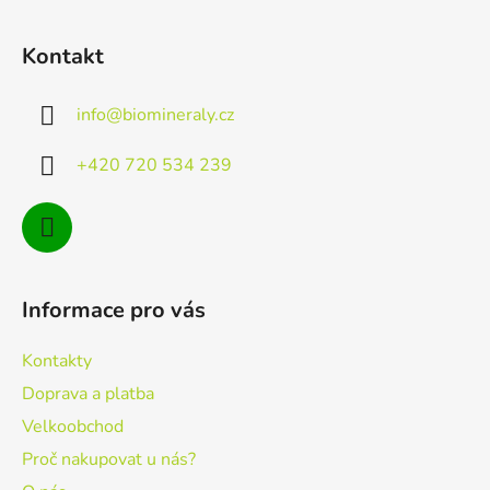
Z
á
Kontakt
p
a
info
@
biomineraly.cz
t
í
+420 720 534 239
Informace pro vás
Kontakty
Doprava a platba
Velkoobchod
Proč nakupovat u nás?