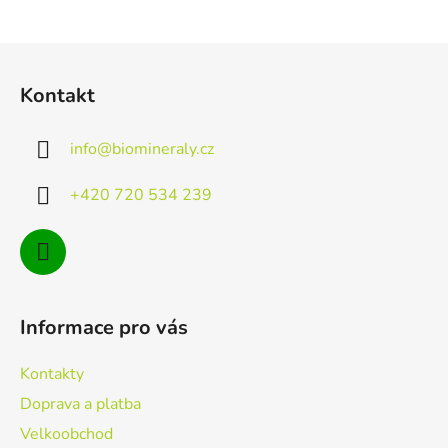
Z
á
Kontakt
p
a
info
@
biomineraly.cz
t
í
+420 720 534 239
Informace pro vás
Kontakty
Doprava a platba
Velkoobchod