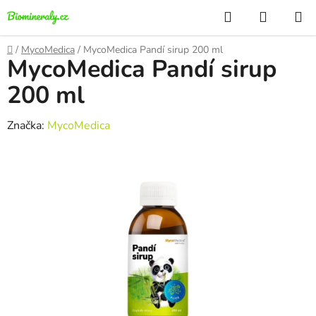
Přejít
Hledat
NÁKUP
na
KOŠÍK
obsah
Domů
/
MycoMedica
/
MycoMedica Pandí sirup 200 ml
MycoMedica Pandí sirup
200 ml
Značka:
MycoMedica