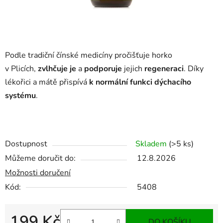
Podle tradiční čínské medicíny pročišťuje horko
v Plicích,
zvlhčuje je
a
podporuje
jejich
regeneraci
. Díky
lékořici a mátě přispívá
k normální funkci dýchacího
systému
.
Dostupnost
Skladem
(>5 ks)
Můžeme doručit do:
12.8.2026
Možnosti doručení
Kód:
5408
199 Kč
DO KOŠÍKU