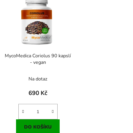
MycoMedica Coriolus 90 kapslí
- vegan
Na dotaz
690 Kč
DO KOŠÍKU