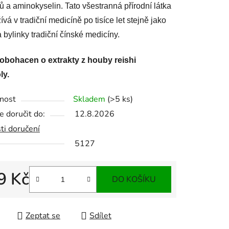
ů a aminokyselin.
Tato všestranná přírodní látka
ívá v tradiční medicíně po tisíce let stejně jako
 bylinky tradiční čínské medicíny.
 obohacen o extrakty z houby reishi
ly.
nost
Skladem
(>5 ks)
 doručit do:
12.8.2026
ti doručení
5127
9 Kč
DO KOŠÍKU
 cena:
Zeptat se
Sdílet