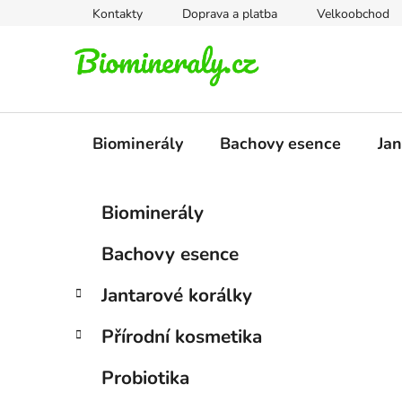
Přejít
Kontakty
Doprava a platba
Velkoobchod
na
obsah
Biominerály
Bachovy esence
Jan
P
K
Přeskočit
Biominerály
a
kategorie
o
t
s
Bachovy esence
e
t
g
r
Jantarové korálky
o
a
r
Přírodní kosmetika
i
n
e
n
Probiotika
í