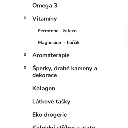
p
Omega 3
a
n
Vitamíny
e
Ferrotone - železo
l
Magnesium - hořčík
Aromaterapie
Šperky, drahé kameny a
dekorace
Kolagen
Látkové tašky
Eko drogerie
Koloidní stříbro a zlato