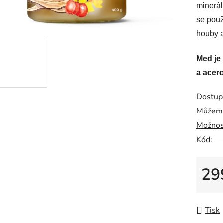
minerál
se použ
houby a
Med je
a acero
Dostup
Můžeme
Možnos
Kód:
29
Měrná
Tisk