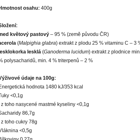
Hmotnost osahu:
400g
Složení:
med květový pastový
– 95 % (země původu ČR)
acerola
(
Malpighia glabra
) extrakt z plodu 25 % vitaminu C – 3 
lesklokorka lesklá
(
Ganoderma lucidum
) extrakt z plodnice min
% polysacharidů, min. 4 % triterpenů – 2 %
Výživové údaje na 100g:
Energetická hodnota 1480 kJ/353 kcal
Tuky <0,1g
z toho nasycené mastmé kyseliny <0,1g
Sacharidy 86,7g
z toho cukry 78g
Vláknina <0,5g
Bílkoviny 0,27g