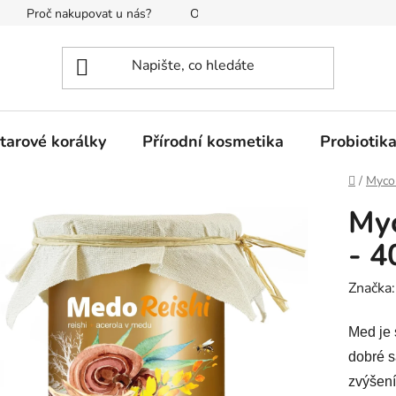
Proč nakupovat u nás?
O nás
Reklamace a vrácení
tarové korálky
Přírodní kosmetika
Probiotik
Domů
/
Myco
My
- 4
Značka
Med je 
dobré s
zvýšení