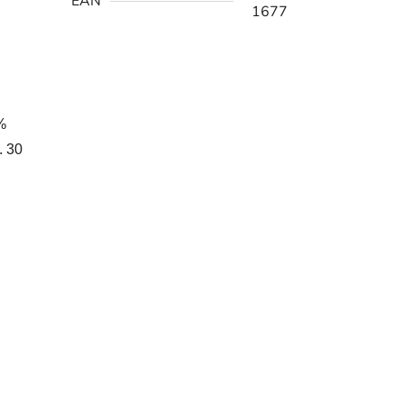
EAN
1677
%
. 30