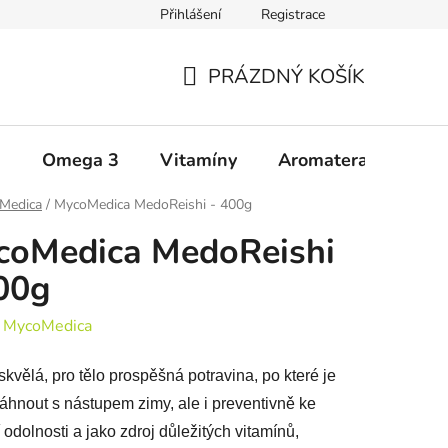
Přihlášení
Registrace
Zásady ochrany osobních údajů
Upozornění
Všeobecné 
PRÁZDNÝ KOŠÍK
NÁKUPNÍ
KOŠÍK
a
Omega 3
Vitamíny
Aromaterapie
Š
Medica
/
MycoMedica MedoReishi - 400g
coMedica MedoReishi
00g
:
MycoMedica
skvělá, pro tělo prospěšná potravina, po které je
áhnout s nástupem zimy, ale i preventivně ke
 odolnosti a jako zdroj důležitých vitamínů,