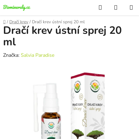
Přejít
Hledat
NÁKUP
na
KOŠÍK
obsah
Domů
/
Dračí krev
/
Dračí krev ústní sprej 20 ml
Dračí krev ústní sprej 20
ml
Značka:
Salvia Paradise