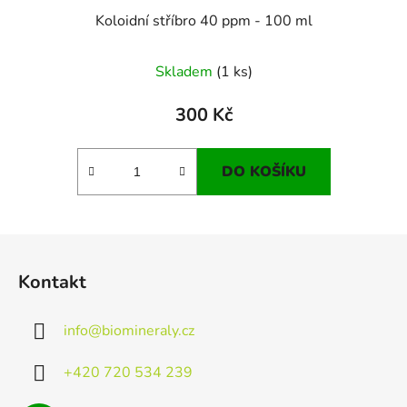
Koloidní stříbro 40 ppm - 100 ml
Skladem
(1 ks)
300 Kč
DO KOŠÍKU
Z
á
Kontakt
p
a
info
@
biomineraly.cz
t
í
+420 720 534 239