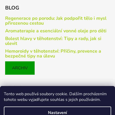
BLOG
Regenerace po porodu: Jak podpořit tělo i mysl
přirozenou cestou
Aromaterapie a esenciální vonné oleje pro děti
Bolest hlavy v těhotenství: Tipy a rady, jak si
ulevit
Hemoroidy v těhotenství: Příčiny, prevence a
bezpečné tipy na úlevu
ARCHIV
Přijímáme online platby
Tento web používá soubory cookie. Dalším procházením
tohoto webu vyjadřujete souhlas s jejich používáním.
Nastavení