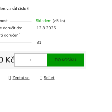
erova sůl číslo 6.
nost
Skladem
(>5 ks)
 doručit do:
12.8.2026
ti doručení
81
0 Kč
DO KOŠÍKU
 cena:
Zeptat se
Sdílet