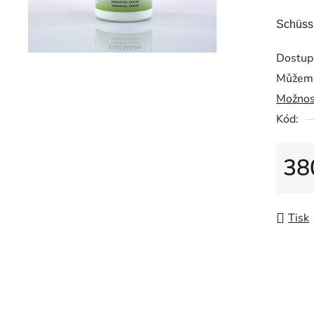
Schüssl
Dostup
Můžeme
Možnos
Kód:
38
Měrná
Tisk