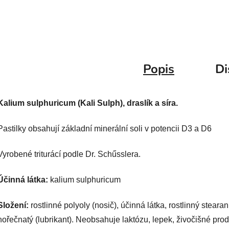
Popis
Di
Kalium sulphuricum (Kali Sulph), draslík a síra.
Pastilky obsahují základní minerální soli v potencii D3 a D6
Vyrobené triturácí podle Dr. Schűsslera.
Účinná látka:
​ kalium sulphuricum
Složení:
rostlinné polyoly (nosič), účinná látka, rostlinný stearan
hořečnatý (lubrikant). Neobsahuje laktózu, lepek, živočišné prod