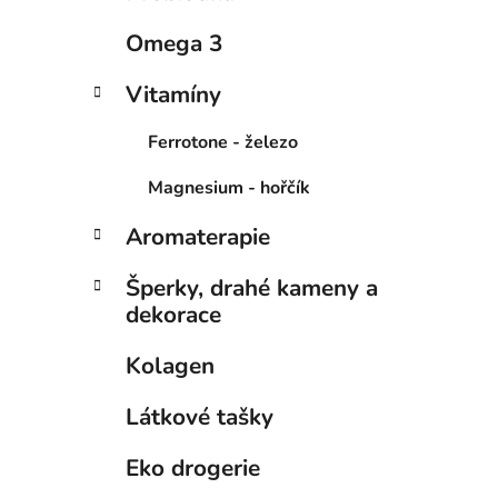
í
p
Omega 3
a
n
Vitamíny
e
Ferrotone - železo
l
Magnesium - hořčík
Aromaterapie
Šperky, drahé kameny a
dekorace
Kolagen
Látkové tašky
Eko drogerie