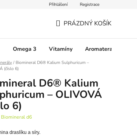
Přihlášení
Registrace
Zásady ochrany osobních údajů
Upozornění
Všeobecné 
PRÁZDNÝ KOŠÍK
NÁKUPNÍ
KOŠÍK
a
Omega 3
Vitamíny
Aromaterapie
Š
nerály
/
Biomineral D6® Kalium Sulphuricum –
 (číslo 6)
mineral D6® Kalium
lphuricum – OLIVOVÁ
slo 6)
:
Biomineral d6
ina draslíku a síry.