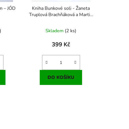
m – JÓD
Kniha Bunkové soli - Žaneta
Truplová Brachňáková a Martin
Trupl
)
Skladem
(2 ks)
399 Kč
DO KOŠÍKU