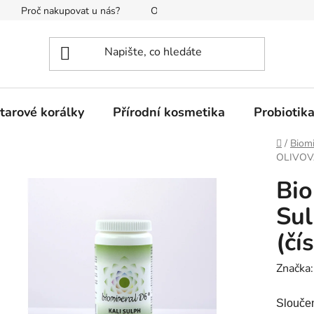
Proč nakupovat u nás?
O nás
Reklamace a vrácení
tarové korálky
Přírodní kosmetika
Probiotik
Domů
/
Biomi
OLIVOVÁ
Bio
Su
(čí
Značka
Sloučen