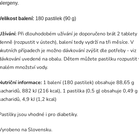
alergeny.
Velikost balení:
​ 180 pastilek (90 g)
Užívání:
Při dlouhodobém užívání je doporučeno brát 2 tablety
denně (rozpustit v ústech), balení tedy vydrží na tři měsíce. V
akutních případech je možno dávkování zvýšit dle potřeby - viz
dávkování uvedené na obalu. Dětem můžete pastilku rozpustit 
malém množství vody.
Nutriční informace:
1 balení (180 pastilek) obsahuje 88,65 g
sacharidů, 882 kJ (216 kcal), 1 pastilka (0,5 g) obsahuje 0,49 g
sacharidů, 4,9 kJ (1,2 kcal)
Pastilky jsou vhodné i pro diabetiky.
Vyrobeno na Slovensku.