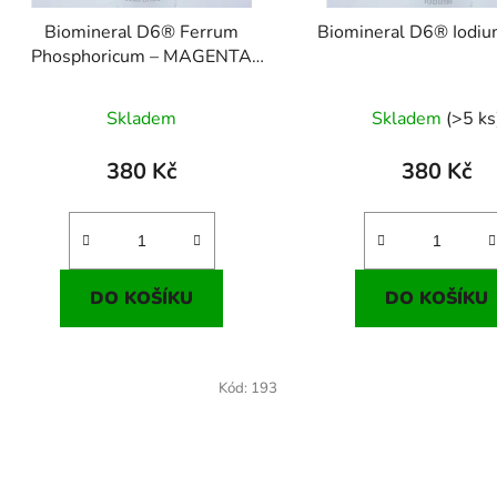
Biomineral D6® Ferrum
Biomineral D6® Iodiu
Phosphoricum – MAGENTA
(číslo 3)
Skladem
Skladem
(>5 ks
380 Kč
380 Kč
DO KOŠÍKU
DO KOŠÍKU
Kód:
193