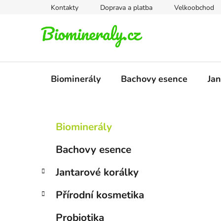
Přejít
Kontakty
Doprava a platba
Velkoobchod
na
obsah
Biominerály
Bachovy esence
Jan
P
K
Přeskočit
Biominerály
a
kategorie
o
t
s
Bachovy esence
e
t
g
r
Jantarové korálky
o
a
r
Přírodní kosmetika
i
n
e
n
Probiotika