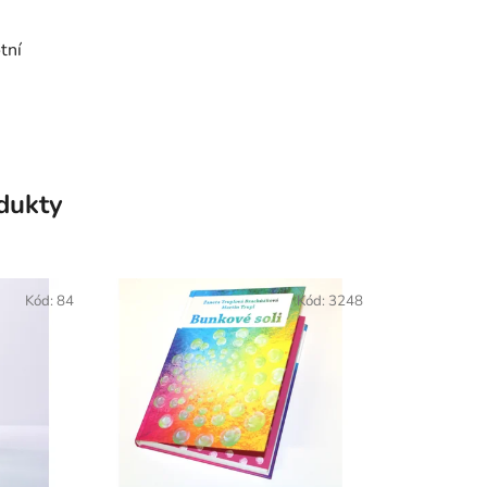
tní
odukty
Kód:
84
Kód:
3248