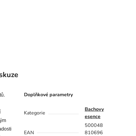
skuze
Doplňkové parametry
tů.
Bachovy
í
Kategorie
esence
ným
500048
adosti
EAN
810696