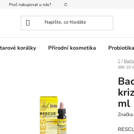
Proč nakupovat u nás?
O nás
Reklamace a vrácení
tarové korálky
Přírodní kosmetika
Probiotik
Domů
/
Bach
děti 10 
Ba
kri
ml
Značka
RESCUE®