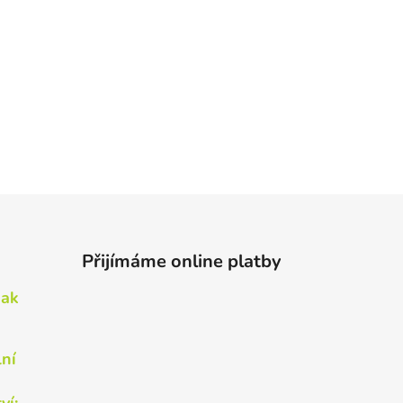
Přijímáme online platby
Jak
lní
ví: