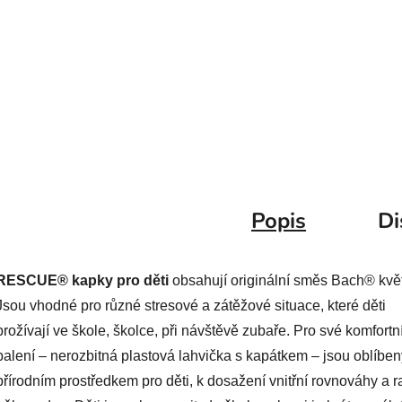
Popis
Di
RESCUE® kapky pro děti
obsahují originální směs Bach® kvě
Jsou vhodné pro různé stresové a zátěžové situace, které děti
prožívají ve škole, školce, při návštěvě zubaře. Pro své komfortn
balení – nerozbitná plastová lahvička s kapátkem – jsou oblíbe
přírodním prostředkem pro děti, k dosažení vnitřní rovnováhy a r