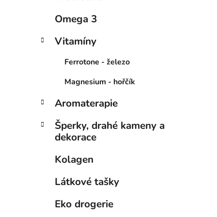
í
p
Omega 3
a
n
Vitamíny
e
Ferrotone - železo
l
Magnesium - hořčík
Aromaterapie
Šperky, drahé kameny a
dekorace
Kolagen
Látkové tašky
Eko drogerie