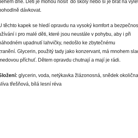
během dne. Děti je mohou nosit do školy nebo si je brát na výle
pohodlně dávkovat.
U těchto kapek se hledí opravdu na vysoký komfort a bezpečnos
užívání i pro malé děti, které jsou neustále v pohybu, aby i při
náhodném upadnutí lahvičky, nedošlo ke zbytečnému
zranění. Glycerin, použitý tady jako konzervant, má mnohem sla
medovou příchuť. Dětem opravdu chutnají a mají je rádi.
Složení:
glycerin, voda, netýkavka žlázonosná, snědek okolična
slíva třešňová, bílá lesní réva