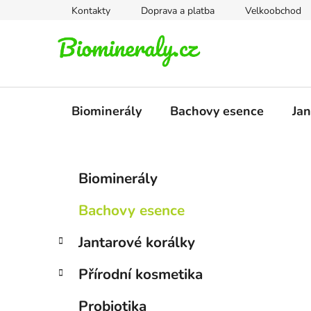
Přejít
Kontakty
Doprava a platba
Velkoobchod
na
obsah
Biominerály
Bachovy esence
Jan
P
K
Přeskočit
Biominerály
a
kategorie
o
t
s
Bachovy esence
e
t
g
r
Jantarové korálky
o
a
r
Přírodní kosmetika
i
n
e
n
Probiotika