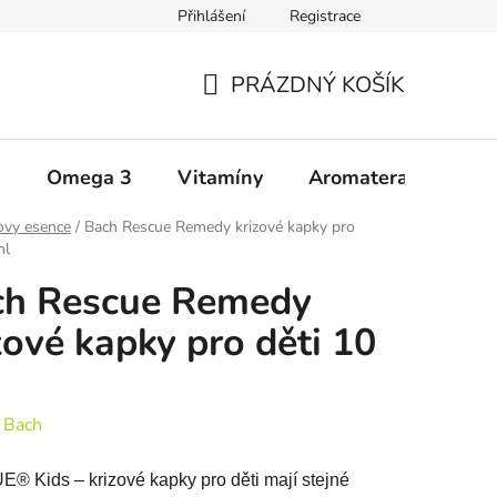
Přihlášení
Registrace
Zásady ochrany osobních údajů
Upozornění
Všeobecné 
PRÁZDNÝ KOŠÍK
NÁKUPNÍ
KOŠÍK
a
Omega 3
Vitamíny
Aromaterapie
Š
ovy esence
/
Bach Rescue Remedy krizové kapky pro
ml
ch Rescue Remedy
zové kapky pro děti 10
:
Bach
 Kids – krizové kapky pro děti mají stejné