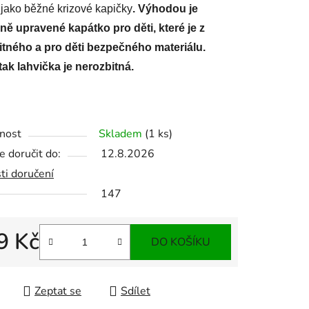
 jako běžné krizové kapičky
.
Výhodou je
ně upravené kapátko pro děti, které je z
itného a pro děti bezpečného materiálu.
tak lahvička je nerozbitná.
nost
Skladem
(1 ks)
 doručit do:
12.8.2026
ti doručení
147
9 Kč
DO KOŠÍKU
 cena:
Zeptat se
Sdílet