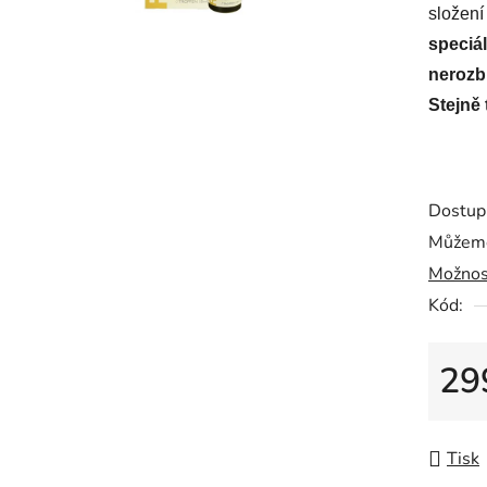
složení
speciál
nerozb
Stejně 
Dostup
Můžeme
Možnos
Kód:
29
Měrná
Tisk