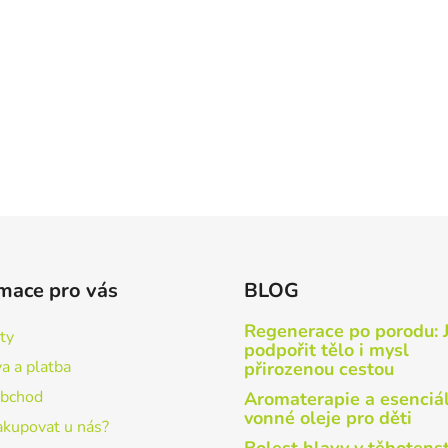
mace pro vás
BLOG
Regenerace po porodu: 
ty
podpořit tělo i mysl
a a platba
přirozenou cestou
obchod
Aromaterapie a esenciá
vonné oleje pro děti
akupovat u nás?
Bolest hlavy v těhotenst