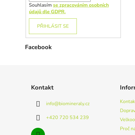
Souhlasím
se zpracováním osobních
údajů dle GDPR.
PŘIHLÁSIT SE
Facebook
Z
á
Kontakt
Infor
p
a
Kontak
info
@
biomineraly.cz
t
Doprav
í
+420 720 534 239
Velko
Proč n